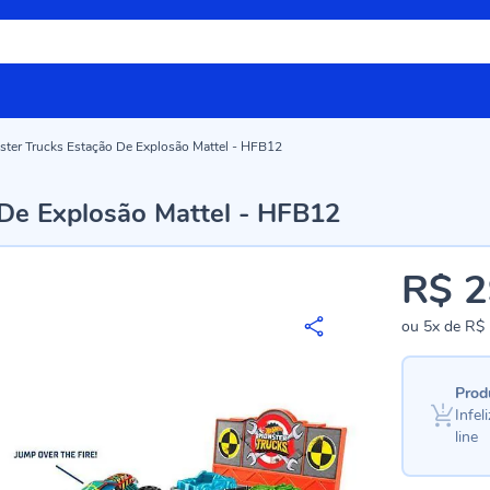
ter Trucks Estação De Explosão Mattel - HFB12
De Explosão Mattel - HFB12
R$ 2
ou
5x
de
R$ 
Prod
Infe
line