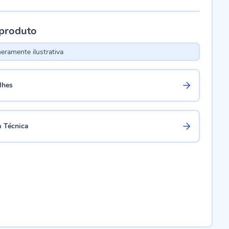
 produto
ramente ilustrativa
lhes
a Técnica