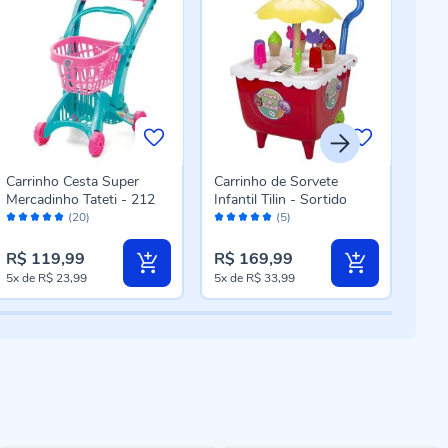
Carrinho Cesta Super
Carrinho de Sorvete
Carr
Mercadinho Tateti - 212
Infantil Tilin - Sortido
Pol
Avaliação:
Avaliação:
Aval
099
(20)
(5)
98%
100%
96
R$ 119,99
R$ 169,99
R$ 
5x
de
R$ 23,99
5x
de
R$ 33,99
5x
d