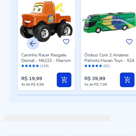
til
Carrinho Racer Resgate
Ônibus Com 2 Andares
ho
Dismat - Mk222 - Marrom
Patriota Havan Toys - 524
Avaliação:
Avaliação:
(144)
(81)
96%
96%
R$ 19,99
R$ 39,99
4x
de
R$ 4,99
5x
de
R$ 7,99