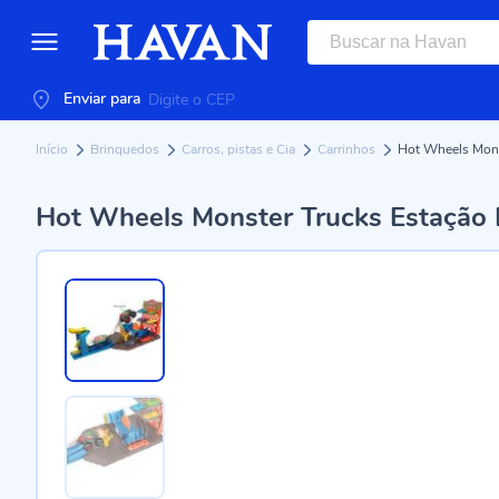
Enviar para
Início
Brinquedos
Carros, pistas e Cia
Carrinhos
Hot Wheels Mons
Hot Wheels Monster Trucks Estação 