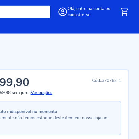
Olá,
entre
na conta
ou
cadastre-se
99,90
370762-1
59,98
sem juros
Ver opções
uto indisponível no momento
lizmente não temos estoque deste item em nossa loja on-