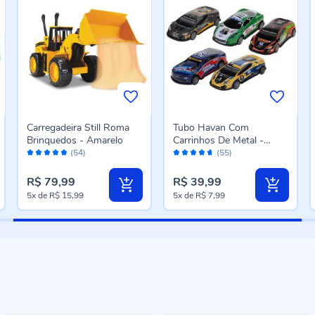
Carregadeira Still Roma
Tubo Havan Com
Brinquedos - Amarelo
Carrinhos De Metal -
Avaliação:
Avaliação:
HBR0217
(54)
(55)
96%
92%
R$ 79,99
R$ 39,99
5x
de
R$ 15,99
5x
de
R$ 7,99