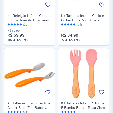
Kit Refeição Infantil Com
Kit Talheres Infantil Garfo e
Compartimento E Talheres
Colher Buba Zoo Buba -
Avaliação:
Avaliação:
Buba - Rosa Claro
Unicórnio
(19)
(24)
100%
94%
R$ 69,99
R$ 59,99
R$ 34,99
Preço
10x
de
R$ 5,99
7x
de
R$ 4,99
especial
Kit Talheres Infantil Garfo e
Kit Talheres Infantil Silicone
Colher Buba Zoo Buba -
E Bambu Buba - Rosa Claro
Avaliação:
Avaliação:
Leão
(24)
(8)