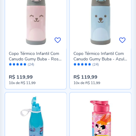
Copo Térmico Infantil Com
Copo Térmico Infantil Com
Canudo Gumy Buba - Rosa
Canudo Gumy Buba - Azul
Avaliação:
Avaliação:
Claro
Claro
(24)
(24)
98%
98%
R$ 119,99
R$ 119,99
10x
de
R$ 11,99
10x
de
R$ 11,99