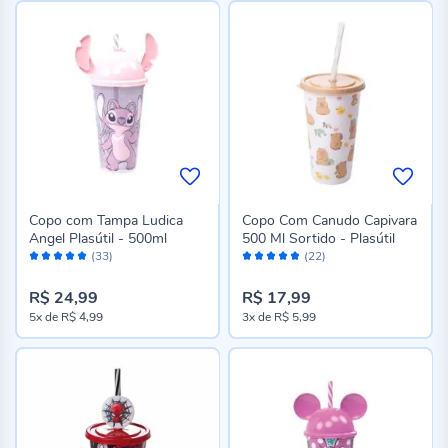
Copo com Tampa Ludica
Copo Com Canudo Capivara
Angel Plasútil - 500ml
500 Ml Sortido - Plasútil
Avaliação:
Avaliação:
(33)
(22)
96%
96%
R$ 24,99
R$ 17,99
5x
de
R$ 4,99
3x
de
R$ 5,99