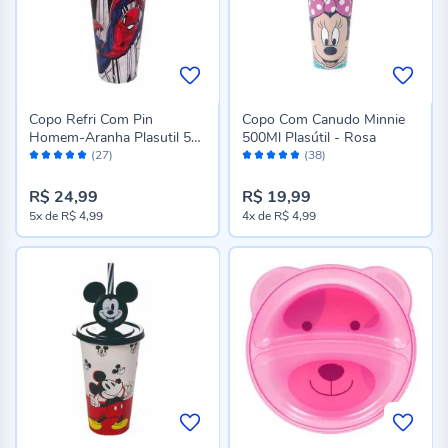
Copo Refri Com Pin
Copo Com Canudo Minnie
Homem-Aranha Plasutil 500
500Ml Plasútil - Rosa
Avaliação:
Avaliação:
Ml
(27)
(38)
96%
96%
R$ 24,99
R$ 19,99
5x
de
R$ 4,99
4x
de
R$ 4,99