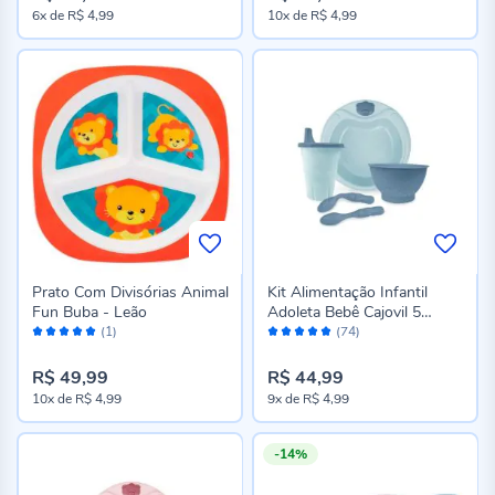
6x
de
R$ 4,99
10x
de
R$ 4,99
Prato Com Divisórias Animal
Kit Alimentação Infantil
Fun Buba - Leão
Adoleta Bebê Cajovil 5
Avaliação:
Avaliação:
Peças - Nevoa
(1)
(74)
100%
98%
R$ 49,99
R$ 44,99
10x
de
R$ 4,99
9x
de
R$ 4,99
-14%