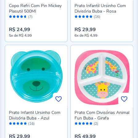
Copo Refri Com Pin Mickey
Prato Infantil Ursinho Com
Plasutil 500Ml
Divisória Buba - Rosa
Avaliação:
Avaliação:
(7)
(16)
92%
98%
R$ 24,99
R$ 29,99
5x
de
R$ 4,99
6x
de
R$ 4,99
Prato Infantil Ursinho Com
Prato Com Divisórias Animal
Divisória Buba - Azul
Fun Buba - Girafa
Avaliação:
Avaliação:
(16)
(2)
98%
100%
R$ 29,99
R$ 49,99