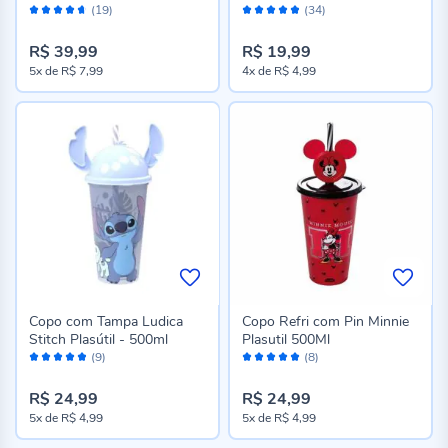
Avaliação:
Avaliação:
- Rosa e Azul
- 500 Ml
(19)
(34)
92%
96%
R$ 39,99
R$ 19,99
5x
de
R$ 7,99
4x
de
R$ 4,99
Copo com Tampa Ludica
Copo Refri com Pin Minnie
Stitch Plasútil - 500ml
Plasutil 500Ml
Avaliação:
Avaliação:
(9)
(8)
96%
100%
R$ 24,99
R$ 24,99
5x
de
R$ 4,99
5x
de
R$ 4,99