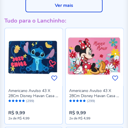
Ver mais
Tudo para o Lanchinho:
Americano Avulso 43 X
Americano Avulso 43 X
28Cm Disney Havan Casa -
28Cm Disney Havan Casa -
Avaliação:
Avaliação:
Stitch
Minnie
(299)
(299)
96%
96%
R$ 9,99
R$ 9,99
2x
de
R$ 4,99
2x
de
R$ 4,99