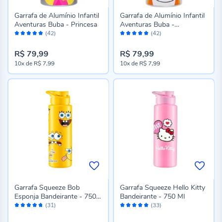
Garrafa de Alumínio Infantil
Garrafa de Alumínio Infantil
Aventuras Buba - Princesa
Aventuras Buba -
Avaliação:
Avaliação:
Astronauta
(42)
(42)
98%
98%
R$ 79,99
R$ 79,99
10x
de
R$ 7,99
10x
de
R$ 7,99
Garrafa Squeeze Bob
Garrafa Squeeze Hello Kitty
Esponja Bandeirante - 750
Bandeirante - 750 Ml
Avaliação:
Avaliação:
Ml
(31)
(33)
94%
98%