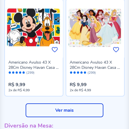
Americano Avulso 43 X
Americano Avulso 43 X
28Cm Disney Havan Casa -
28Cm Disney Havan Casa -
Avaliação:
Avaliação:
Mickey e Pluto
Princesas
(299)
(299)
96%
96%
R$ 9,99
R$ 9,99
2x
de
R$ 4,99
2x
de
R$ 4,99
Ver mais
Diversão na Mesa: