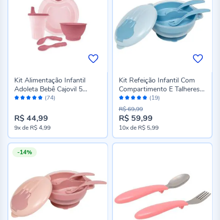
Kit Alimentação Infantil
Kit Refeição Infantil Com
Adoleta Bebê Cajovil 5
Compartimento E Talheres
Avaliação:
Avaliação:
Peças - Roset
Buba - Azul Claro
(74)
(19)
98%
100%
R$ 69,99
R$ 44,99
R$ 59,99
Preço
9x
de
R$ 4,99
10x
de
R$ 5,99
especial
-14%