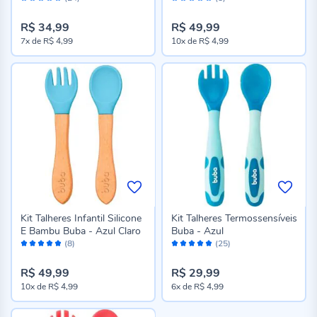
94%
100%
R$ 34,99
R$ 49,99
7x
de
R$ 4,99
10x
de
R$ 4,99
Kit Talheres Infantil Silicone
Kit Talheres Termossensíveis
E Bambu Buba - Azul Claro
Buba - Azul
Avaliação:
Avaliação:
(8)
(25)
100%
98%
R$ 49,99
R$ 29,99
10x
de
R$ 4,99
6x
de
R$ 4,99