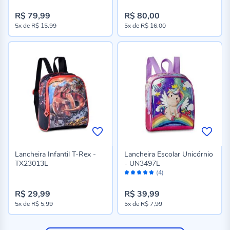
R$ 79,99
R$ 80,00
5x
de
R$ 15,99
5x
de
R$ 16,00
Lancheira Infantil T-Rex -
Lancheira Escolar Unicórnio
TX23013L
- UN3497L
Avaliação:
(4)
96%
R$ 29,99
R$ 39,99
5x
de
R$ 5,99
5x
de
R$ 7,99