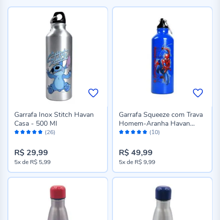
Garrafa Inox Stitch Havan
Garrafa Squeeze com Trava
Casa - 500 Ml
Homem-Aranha Havan
Avaliação:
Avaliação:
Casa - 500 Ml
(26)
(10)
96%
98%
R$ 29,99
R$ 49,99
5x
de
R$ 5,99
5x
de
R$ 9,99