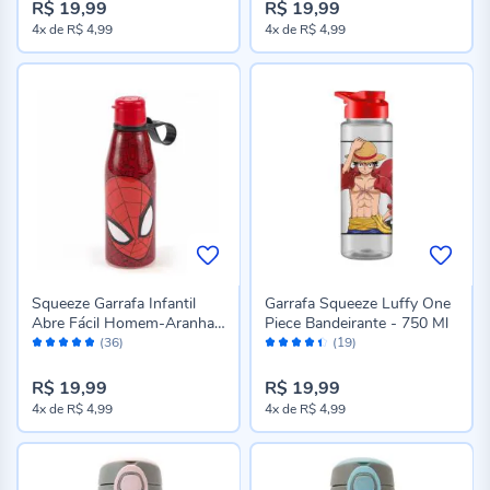
R$ 19,99
R$ 19,99
4x
de
R$ 4,99
4x
de
R$ 4,99
Squeeze Garrafa Infantil
Garrafa Squeeze Luffy One
Abre Fácil Homem-Aranha
Piece Bandeirante - 750 Ml
Avaliação:
Avaliação:
Plasútil - 530ml
(36)
(19)
96%
88%
R$ 19,99
R$ 19,99
4x
de
R$ 4,99
4x
de
R$ 4,99