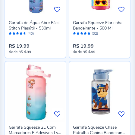
Garrafa de Água Abre Fácil
Garrafa Squeeze Florzinha
Stitch Plasútil - 530ml
Bandeirante - 500 Ml
Avaliação:
Avaliação:
(40)
(32)
90%
98%
R$ 19,99
R$ 19,99
4x
de
R$ 4,99
4x
de
R$ 4,99
Garrafa Squeeze 2L Com
Garrafa Squeeze Chase
Marcadores E Adesivos Lyor
Patrulha Canina Bandeirante