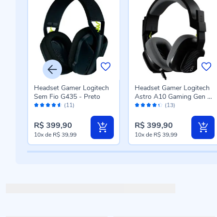
Pro
Headset Gamer Logitech
Headset Gamer Logitech
Sem Fio G435 - Preto
Astro A10 Gaming Gen 2
Avaliação:
Avaliação:
Ps - 939-002056
(11)
(13)
90%
86%
R$ 399,90
R$ 399,90
10x
de
R$ 39,99
10x
de
R$ 39,99