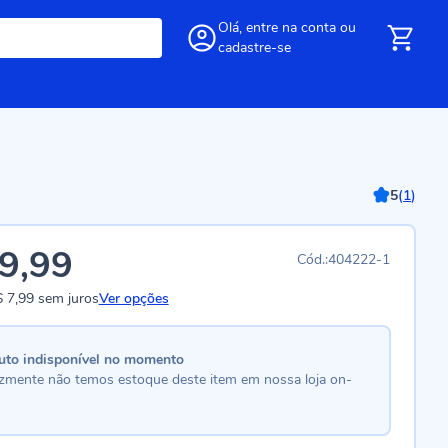
Olá,
entre
na conta
ou
cadastre-se
5
(
1
)
9,99
404222-1
 7,99
sem juros
Ver opções
uto indisponível no momento
lizmente não temos estoque deste item em nossa loja on-