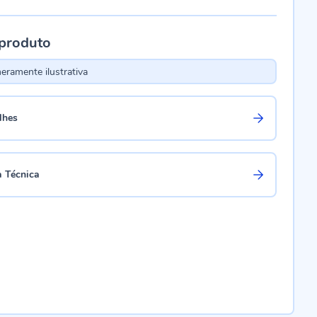
 produto
ramente ilustrativa
lhes
a Técnica