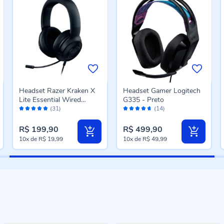
Headset Razer Kraken X
Headset Gamer Logitech
Lite Essential Wired
G335 - Preto
Avaliação:
Avaliação:
Gaming Enterprise Mark
(31)
(14)
98%
92%
R$ 199,90
R$ 499,90
10x
de
R$ 19,99
10x
de
R$ 49,99