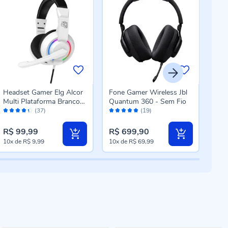
Headset Gamer Elg Alcor
Fone Gamer Wireless Jbl
Hea
Multi Plataforma Branco
Quantum 360 - Sem Fio
Qua
Avaliação:
Avaliação:
Aval
Led Rainbow
(37)
(19)
86%
98%
96
R$ 99,99
R$ 699,90
R$ 
10x
de
R$ 9,99
10x
de
R$ 69,99
10x