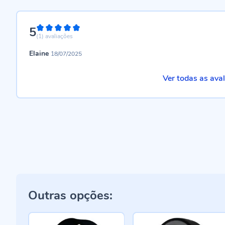
5
100%
(1)
avaliações
Elaine
18/07/2025
Ver todas as ava
Outras opções: