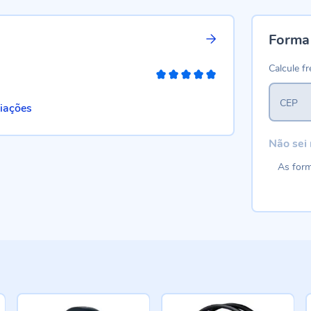
Forma
Calcule fr
100%
CEP
liações
Não sei
As form