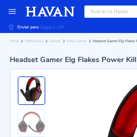
Enviar para
Início
Eletrônicos
Games
Fone Gamer
Headset Gamer Elg Flakes P
Headset Gamer Elg Flakes Power Kill 