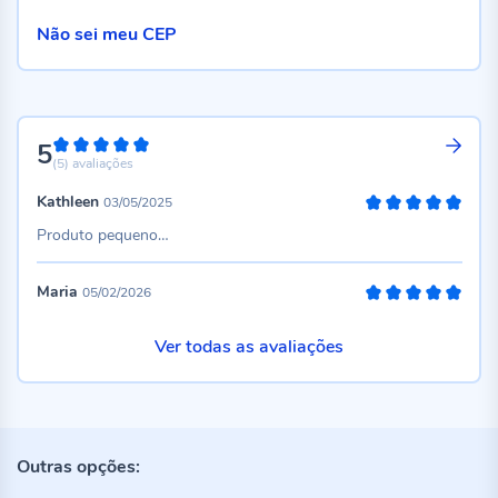
Não sei meu CEP
5
100%
(5)
avaliações
Kathleen
03/05/2025
100%
Produto pequeno…
Maria
05/02/2026
100%
Ver todas as avaliações
Outras opções: