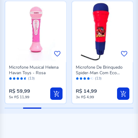
Microfone Musical Helena
Microfone De Brinquedo
Havan Toys - Rosa
Spider-Man Com Eco
Avaliação:
Avaliação:
Etitoys - YD-215
(13)
(13)
90%
84%
R$ 59,99
R$ 14,99
5x
R$ 11,99
3x
R$ 4,99