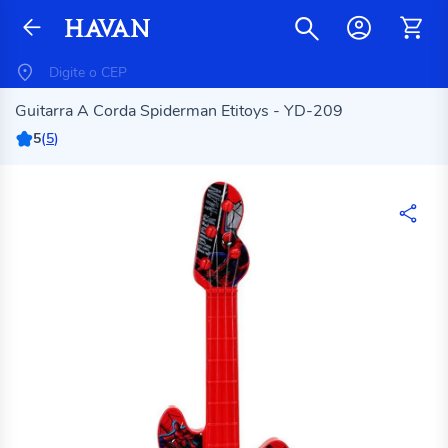
Guitarra A Corda Spiderman Etitoys - YD-209
5
(
5
)