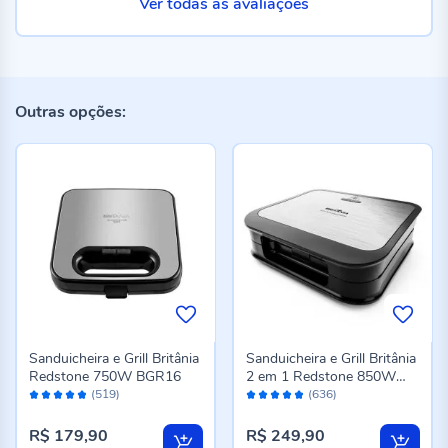
Ver todas as avaliações
Outras opções:
Sanduicheira e Grill Britânia
Sanduicheira e Grill Britânia
Redstone 750W BGR16
2 em 1 Redstone 850W
Avaliação:
Avaliação:
BGR35A
(519)
(636)
96%
96%
R$ 179,90
R$ 249,90