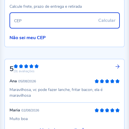
Calcule frete, prazo de entrega e retirada
Calcular
CEP
Não sei meu CEP
5
100%
(9)
avaliações
Ana
05/08/2026
100%
Maravilhosa, vc pode fazer lanche, fritar bacon, ela é
maravilhosa
Maria
02/08/2026
100%
Muito boa