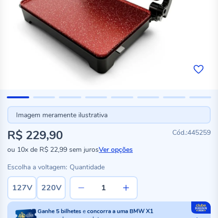
Imagem meramente ilustrativa
R$ 229,90
445259
ou
10x
de
R$ 22,99
sem juros
Ver opções
Escolha a voltagem:
Quantidade
127V
220V
Ganhe
5
bilhetes
e
concorra a uma BMW X1