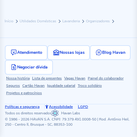
Início
Utilidades Domésticas
Lavanderia
Organizadores
Atendimento
Nossas lojas
Blog Havan
Negociar dívida
Nossa história
Lista de presentes
Vagas Havan
Painel do colaborador
Seguros
Cartão Havan
Igualdade salarial
Troco solidário
Projetos e patrocínios
Políticas e segurança
Acessibilidade
LGPD
Todos os direitos reservados
Havan Labs
© 1986 - 2026 HAVAN S.A. CNPJ: 79.379.491.0008-50 | Rod. Antônio Heil,
250 - Centro II, Brusque - SC, 88353-100