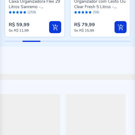
Caixa Organizadora Flex 29
Organizador com Cesto Ou
Litros Sanremo -
Clear Fresh 5 Litros -
Avaliação:
Avaliação:
Transparente
Transparente e Branco
(259)
(56)
96%
96%
R$ 59,99
R$ 79,99
5x
R$ 11,99
5x
R$ 15,99