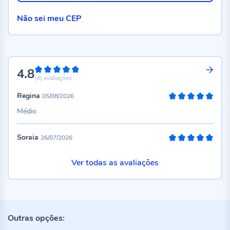
Não sei meu CEP
4.8
96%
(4)
avaliações
Regina
05/08/2026
100%
Médio
Soraia
26/07/2026
100%
Ver todas as avaliações
Outras opções: