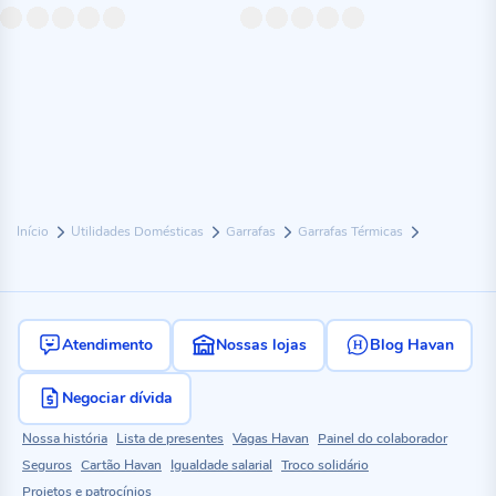
Início
Utilidades Domésticas
Garrafas
Garrafas Térmicas
Atendimento
Nossas lojas
Blog Havan
Negociar dívida
Nossa história
Lista de presentes
Vagas Havan
Painel do colaborador
Seguros
Cartão Havan
Igualdade salarial
Troco solidário
Projetos e patrocínios