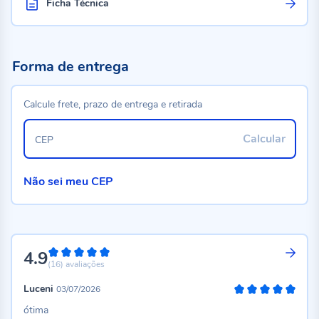
Ficha Técnica
Forma de entrega
Calcule frete, prazo de entrega e retirada
Calcular
CEP
Não sei meu CEP
4.9
98%
(16)
avaliações
Luceni
03/07/2026
100%
ótima