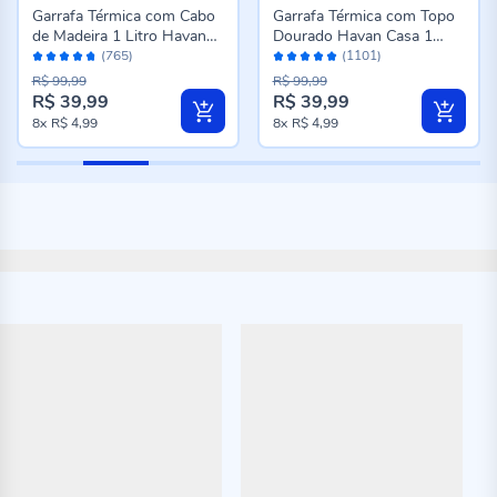
Garrafa Térmica com Cabo
Garrafa Térmica com Topo
de Madeira 1 Litro Havan
Dourado Havan Casa 1
Avaliação:
Avaliação:
Casa - Preto
Litro - Preto
(765)
(1101)
94%
98%
R$ 99,99
R$ 99,99
R$ 39,99
R$ 39,99
Preço
Preço
8x
R$ 4,99
8x
R$ 4,99
especial
especial