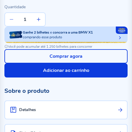
Quantidade
Ganhe
2
bilhetes
e
concorra a uma BMW X1
comprando esse produto
Você pode acumular até 1.250 bilhetes para concorrer
Comprar agora
Adicionar ao carrinho
Sobre o produto
Detalhes