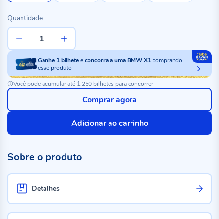
Quantidade
Ganhe
1
bilhete
e
concorra a uma BMW X1
comprando
esse produto
Você pode acumular até 1.250 bilhetes para concorrer
Comprar agora
Adicionar ao carrinho
Sobre o produto
Detalhes