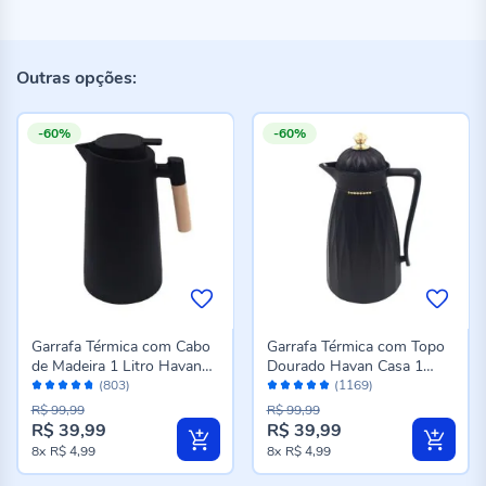
Outras opções:
-60%
-60%
Garrafa Térmica com Cabo
Garrafa Térmica com Topo
de Madeira 1 Litro Havan
Dourado Havan Casa 1
Avaliação:
Avaliação:
Casa - Preto
Litro - Preto
(803)
(1169)
94%
98%
R$ 99,99
R$ 99,99
R$ 39,99
R$ 39,99
Preço
Preço
8x
R$ 4,99
8x
R$ 4,99
especial
especial