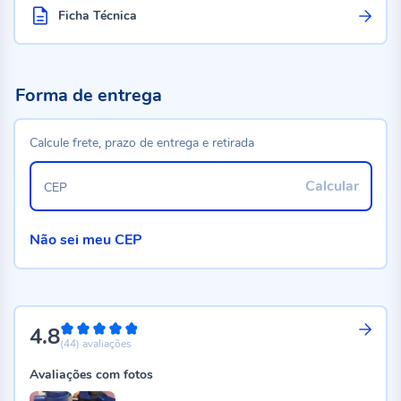
Ficha Técnica
Forma de entrega
Calcule frete, prazo de entrega e retirada
Calcular
CEP
Não sei meu CEP
4.8
96%
(44)
avaliações
Avaliações com fotos