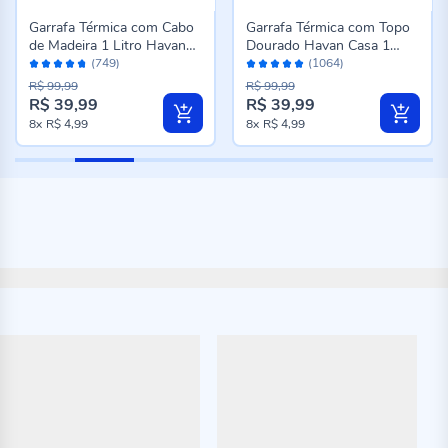
Garrafa Térmica com Cabo
Garrafa Térmica com Topo
de Madeira 1 Litro Havan
Dourado Havan Casa 1
Avaliação:
Avaliação:
Casa - Preto
Litro - Preto
(749)
(1064)
94%
98%
R$ 99,99
R$ 99,99
R$ 39,99
R$ 39,99
Preço
Preço
8x
R$ 4,99
8x
R$ 4,99
especial
especial