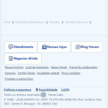
Início
Utilidades Domésticas
Garrafas
Garrafas Térmicas
Atendimento
Nossas lojas
Blog Havan
Negociar dívida
Nossa história
Lista de presentes
Vagas Havan
Painel do colaborador
Seguros
Cartão Havan
Igualdade salarial
Troco solidário
Projetos e patrocínios
Políticas e segurança
Acessibilidade
LGPD
Todos os direitos reservados
Havan Labs
© 1986 - 2026 HAVAN S.A. CNPJ: 79.379.491.0008-50 | Rod. Antônio Heil,
250 - Centro II, Brusque - SC, 88353-100