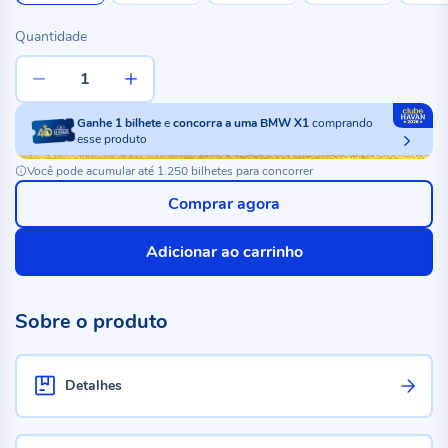
Quantidade
Ganhe
1
bilhete
e
concorra a uma BMW X1
comprando
esse produto
Você pode acumular até 1.250 bilhetes para concorrer
Comprar agora
Adicionar ao carrinho
Sobre o produto
Detalhes