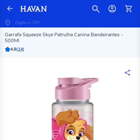
Garrafa Squeeze Skye Patrulha Canina Bandeirantes -
500Ml
4.8
(
14
)