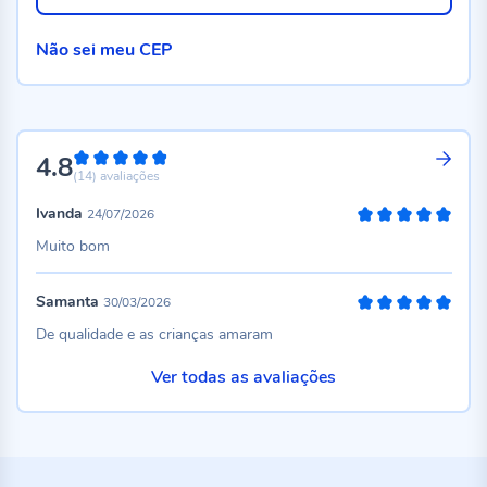
Não sei meu CEP
4.8
96%
(14)
avaliações
Ivanda
24/07/2026
100%
Muito bom
Samanta
30/03/2026
100%
De qualidade e as crianças amaram
Ver todas as avaliações