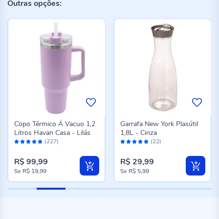
Outras opções:
Copo Térmico Á Vacuo 1,2
Garrafa New York Plasútil
Litros Havan Casa - Lilás
1,8L - Cinza
Avaliação:
Avaliação:
(227)
(22)
98%
98%
R$ 99,99
R$ 29,99
5x
R$ 19,99
5x
R$ 5,99