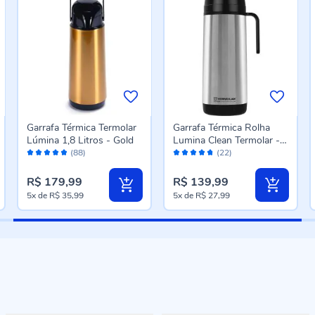
Garrafa Térmica Termolar
Garrafa Térmica Rolha
Lúmina 1,8 Litros - Gold
Lumina Clean Termolar -
Avaliação:
Avaliação:
1L
(88)
(22)
96%
94%
R$ 179,99
R$ 139,99
5x
de
R$ 35,99
5x
de
R$ 27,99