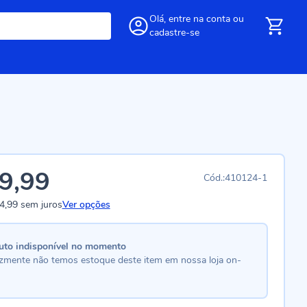
Olá,
entre
na conta
ou
cadastre-se
9,99
410124-1
4,99
sem juros
Ver opções
uto indisponível no momento
lizmente não temos estoque deste item em nossa loja on-