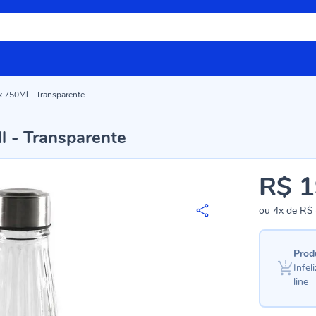
ix 750Ml - Transparente
l - Transparente
R$ 1
ou
4x
de
R$ 
Prod
Infe
line