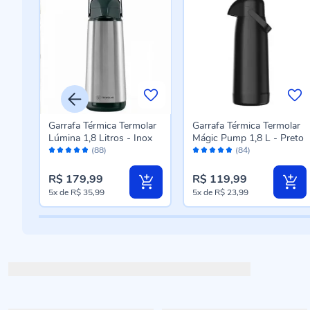
ot
Garrafa Térmica Termolar
Garrafa Térmica Termolar
ox
Lúmina 1,8 Litros - Inox
Mágic Pump 1,8 L - Preto
Avaliação:
Avaliação:
(88)
(84)
96%
96%
R$ 179,99
R$ 119,99
5x
de
R$ 35,99
5x
de
R$ 23,99