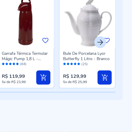
Garrafa Térmica Termolar
Bule De Porcelana Lyor
Bule
Mágic Pump 1,8 L -
Butterfly 1 Litro - Branco
Litr
Avaliação:
Avaliação:
Aval
Vermelho
(84)
(25)
96%
98%
96
R$ 119,99
R$ 129,99
R$ 
5x
de
R$ 23,99
5x
de
R$ 25,99
5x
d