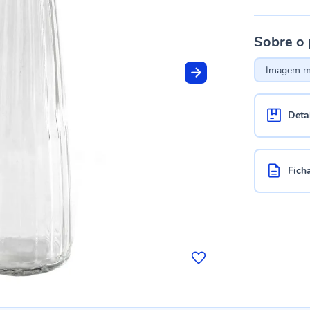
Sobre o
Imagem me
Deta
Fich