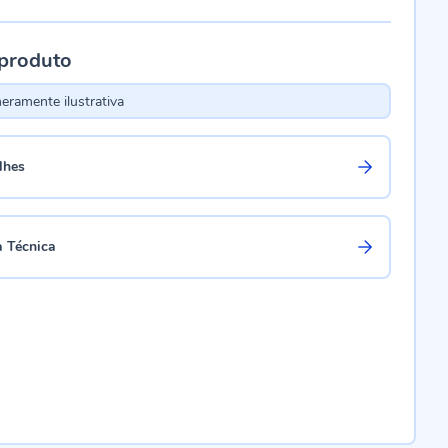
 produto
ramente ilustrativa
lhes
a Técnica