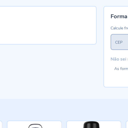
Forma
Calcule fr
CEP
Não sei
As form