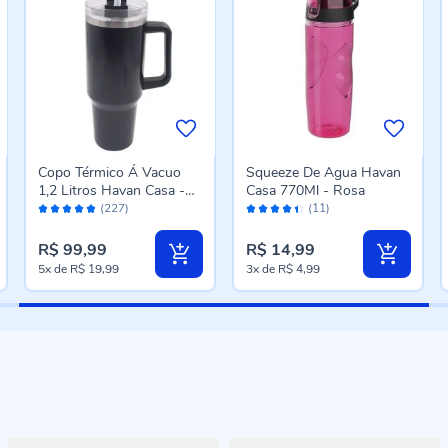
Copo Térmico Á Vacuo
Squeeze De Agua Havan
1,2 Litros Havan Casa -
Casa 770Ml - Rosa
Avaliação:
Avaliação:
Preto
(227)
(11)
98%
88%
R$ 99,99
R$ 14,99
5x
de
R$ 19,99
3x
de
R$ 4,99