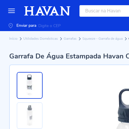
Enviar para
Início
Utilidades Domésticas
Garrafas
Squeeze - Garrafa de água
Garrafa De Água Estampada Havan C