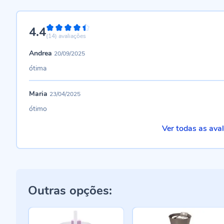
4.4
88%
(14)
avaliações
Andrea
20/09/2025
ótima
Maria
23/04/2025
ótimo
Ver todas as ava
Outras opções: