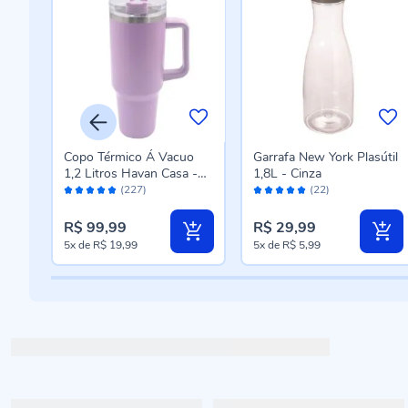
o
Copo Térmico Á Vacuo
Garrafa New York Plasútil
 -
1,2 Litros Havan Casa -
1,8L - Cinza
Avaliação:
Avaliação:
Lilás
(227)
(22)
98%
98%
R$ 99,99
R$ 29,99
5x
de
R$ 19,99
5x
de
R$ 5,99