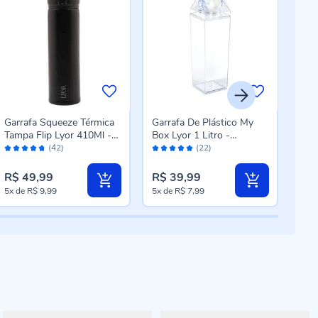
Garrafa Squeeze Térmica
Garrafa De Plástico My
Cop
Tampa Flip Lyor 410Ml -
Box Lyor 1 Litro -
1,2 
Avaliação:
Avaliação:
Aval
Preto
Transparente
Azu
(42)
(22)
94%
98%
98
R$ 49,99
R$ 39,99
R$ 
5x
de
R$ 9,99
5x
de
R$ 7,99
5x
d