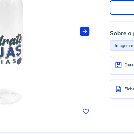
Sobre o
Imagem me
Deta
Fich