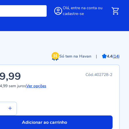
Olá,
entre
na conta
ou
cadastre-se
Só tem na Havan
|
4.4
(
14
)
9,99
402728-2
4,99
sem juros
Ver opções
Adicionar ao carrinho