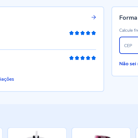
Forma
Calcule fr
100%
CEP
100%
Não sei
liações