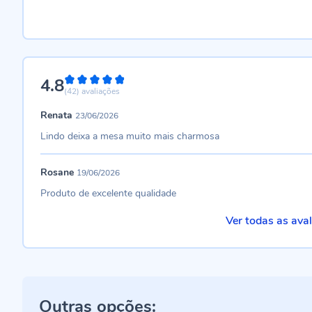
4.8
96%
(42)
avaliações
Renata
23/06/2026
Lindo deixa a mesa muito mais charmosa
Rosane
19/06/2026
Produto de excelente qualidade
Ver todas as ava
Outras opções: