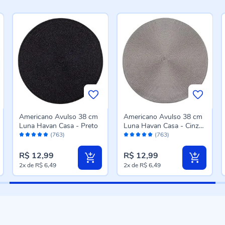
Americano Avulso 38 cm
Americano Avulso 38 cm
Luna Havan Casa - Preto
Luna Havan Casa - Cinza
Avaliação:
Avaliação:
Amianto
(763)
(763)
98%
98%
R$ 12,99
R$ 12,99
2x
de
R$ 6,49
2x
de
R$ 6,49