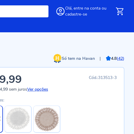
Olá,
entre
na conta
ou
cadastre-se
Só tem na Havan
|
4.8
(
42
)
9,99
313513-3
4,99
sem juros
Ver opções
es: