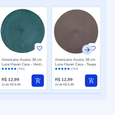
Americano Avulso 38 cm
Americano Avulso 38 cm
Ame
Luna Havan Casa - Verde
Luna Havan Casa - Taupe
Sup
Avaliação:
Avaliação:
Aval
Botânico
Pç -
(763)
(763)
98%
98%
96
R$ 12,99
R$ 12,99
R$ 
2x
de
R$ 6,49
2x
de
R$ 6,49