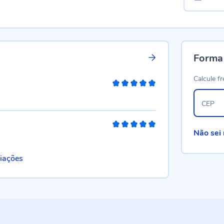
Forma
Calcule fr
100%
CEP
100%
Não sei
liações