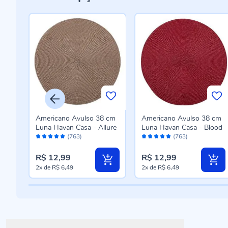
 cm
Americano Avulso 38 cm
Americano Avulso 38 cm
ul
Luna Havan Casa - Allure
Luna Havan Casa - Blood
Avaliação:
Avaliação:
(763)
(763)
98%
98%
R$ 12,99
R$ 12,99
2x
de
R$ 6,49
2x
de
R$ 6,49