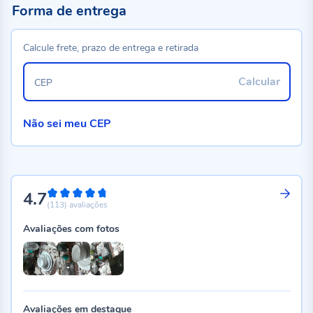
Forma de entrega
Calcule frete, prazo de entrega e retirada
Calcular
CEP
Não sei meu CEP
4.7
94%
(113)
avaliações
Avaliações com fotos
Avaliações em destaque