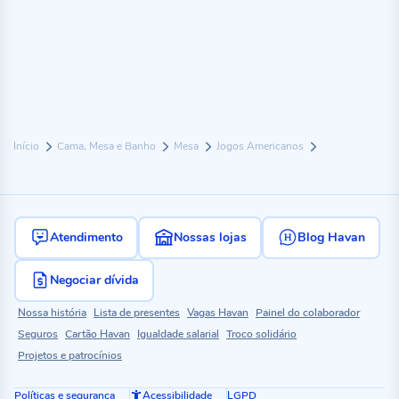
Início
Cama, Mesa e Banho
Mesa
Jogos Americanos
Atendimento
Nossas lojas
Blog Havan
Negociar dívida
Nossa história
Lista de presentes
Vagas Havan
Painel do colaborador
Seguros
Cartão Havan
Igualdade salarial
Troco solidário
Projetos e patrocínios
Políticas e segurança
Acessibilidade
LGPD