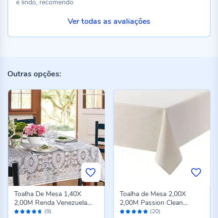
é lindo, recomendo
Ver todas as avaliações
Outras opções:
Toalha De Mesa 1,40X
Toalha de Mesa 2,00X
2,00M Renda Venezuela
2,00M Passion Clean
Avaliação:
Avaliação:
Lepper - Branco
Döhler - Bege
(9)
(20)
92%
100%