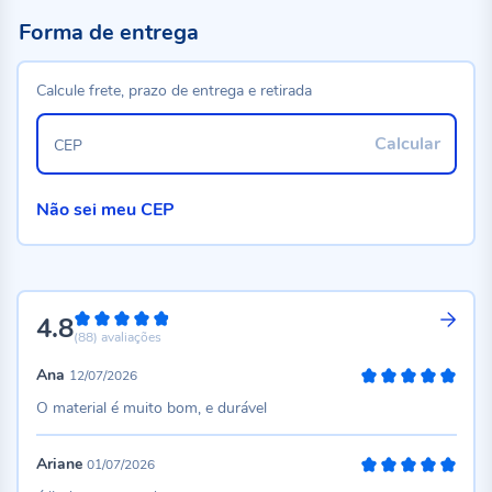
Forma de entrega
Calcule frete, prazo de entrega e retirada
Calcular
CEP
Não sei meu CEP
4.8
96%
(88)
avaliações
Ana
12/07/2026
100%
O material é muito bom, e durável
Ariane
01/07/2026
100%