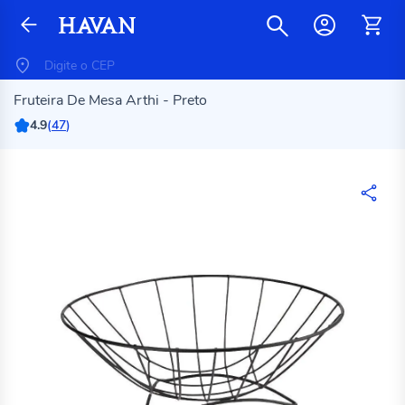
Fruteira De Mesa Arthi - Preto
4.9
(
47
)