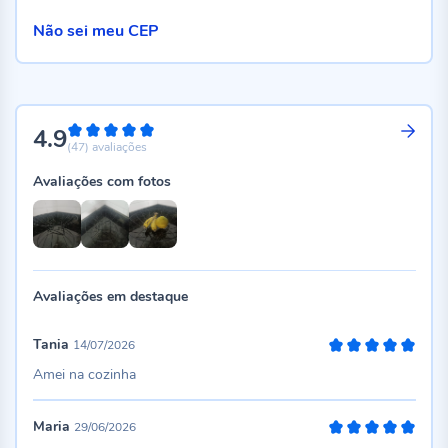
Não sei meu CEP
4.9
98%
(47)
avaliações
Avaliações com fotos
Avaliações em destaque
Tania
14/07/2026
100%
Amei na cozinha
Maria
29/06/2026
100%