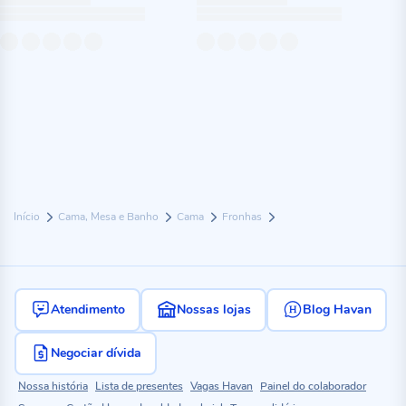
Início
Cama, Mesa e Banho
Cama
Fronhas
Atendimento
Nossas lojas
Blog Havan
Negociar dívida
Nossa história
Lista de presentes
Vagas Havan
Painel do colaborador