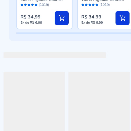
Avaliação:
Avaliação:
Fortuna - Branco
Fortuna - Azul
(1019)
(1019)
98%
98%
R$ 34,99
R$ 34,99
5x
de
R$ 6,99
5x
de
R$ 6,99