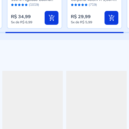
Avaliação:
Avaliação:
Fortuna - Acqua
Buona Fortuna - Cinza
(1019)
(719)
98%
96%
Chumbo Liso
R$ 34,99
R$ 29,99
5x
de
R$ 6,99
5x
de
R$ 5,99