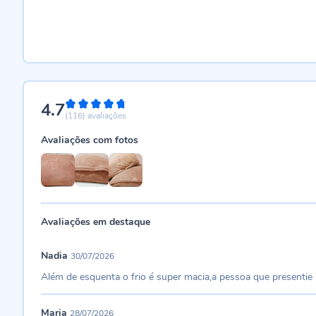
4.7
94%
(116)
avaliações
Avaliações com fotos
Avaliações em destaque
Nadia
30/07/2026
Além de esquenta o frio é super macia,a pessoa que presenti
Maria
28/07/2026