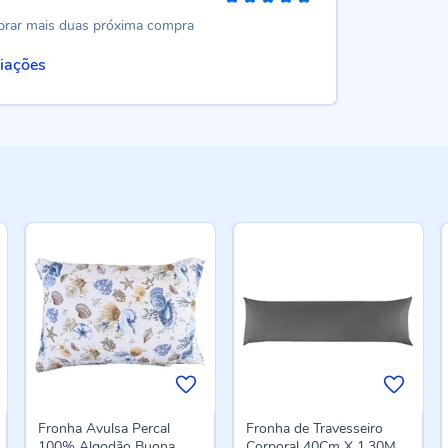
100%
mprar mais duas próxima compra
liações
Fronha Avulsa Percal
Fronha de Travesseiro
100% Algodão Buona
Corporal 40Cm X 1,30M