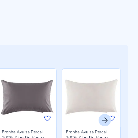
Fronha Avulsa Percal
Fronha Avulsa Percal
Fro
100% Algodão Buona
100% Algodão Buona
Lisa