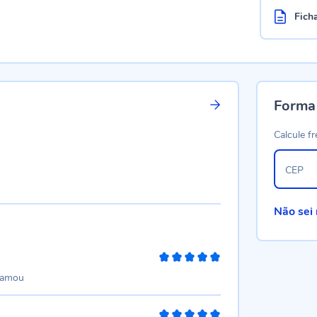
Fich
Forma
Calcule fr
CEP
Não sei
100%
e amou