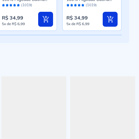
Avaliação:
Avaliação:
Aval
Fortuna - Cinza
Fortuna - Cru
Ami
(1019)
(1019)
98%
98%
92
R$ 34,99
R$ 34,99
R$ 
5x
de
R$ 6,99
5x
de
R$ 6,99
3x
d