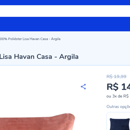
00% Poliéster Lisa Havan Casa - Argila
Lisa Havan Casa - Argila
R$ 19,99
R$ 1
Preço
especial
ou
3x
de
R$ 
Outras opçõ