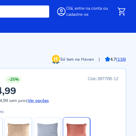
Olá,
entre
na conta
ou
cadastre-se
Só tem na Havan
|
4.7
(
116
)
387708-12
-25%
4,99
4,99
sem juros
Ver opções
es: