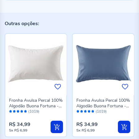
Outras opções:
Fronha Avulsa Percal 100%
Fronha Avulsa Percal 100%
Algodão Buona Fortuna -
Algodão Buona Fortuna -
Avaliação:
Avaliação:
Branco
Azul
(1019)
(1019)
98%
98%
R$ 34,99
R$ 34,99
5x
R$ 6,99
5x
R$ 6,99