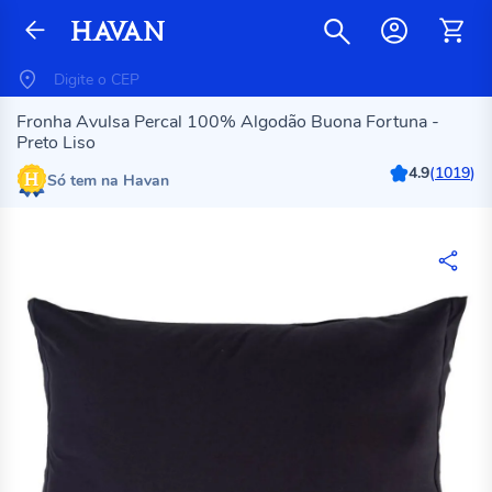
Fronha Avulsa Percal 100% Algodão Buona Fortuna -
Preto Liso
4.9
(
1019
)
Só tem na Havan