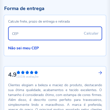
Forma de entrega
Calcule frete, prazo de entrega e retirada
Calcular
CEP
Não sei meu CEP
4.9
98%
(1019)
avaliações
Clientes elogiam a beleza e maciez do produto, destacando
sua ótima qualidade, acabamentos e tecido excelentes. O
tamanho é considerado ótimo, com estampa de cores firmes.
Além disso, é descrito como perfeito para travesseiros,
simplesmente lindo e maravilhoso. A marca é preferida,
apesar do preço. O principal motivo apontado pelos clientes