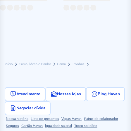
Início
Cama, Mesa e Banho
Cama
Fronhas
Atendimento
Nossas lojas
Blog Havan
Negociar dívida
Nossa história
Lista de presentes
Vagas Havan
Painel do colaborador
Seguros
Cartão Havan
Igualdade salarial
Troco solidário