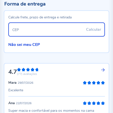
Forma de entrega
Calcule frete, prazo de entrega e retirada
Calcular
CEP
Não sei meu CEP
4.7
94%
(77)
avaliações
Mara
29/07/2026
100%
Excelente
Ana
22/07/2026
100%
Super macia e confortável para os momentos na cama