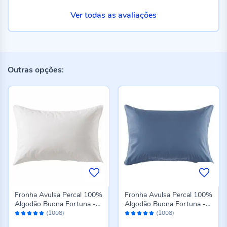
Ver todas as avaliações
Outras opções:
Fronha Avulsa Percal 100%
Fronha Avulsa Percal 100%
Algodão Buona Fortuna -
Algodão Buona Fortuna -
Avaliação:
Avaliação:
Branco
Azul
(1008)
(1008)
98%
98%