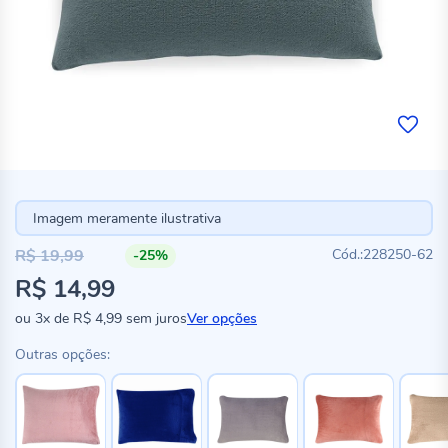
Imagem meramente ilustrativa
R$ 19,99
228250-62
-25%
Preço
R$ 14,99
especial
ou
3x
de
R$ 4,99
sem juros
Ver opções
Outras opções: