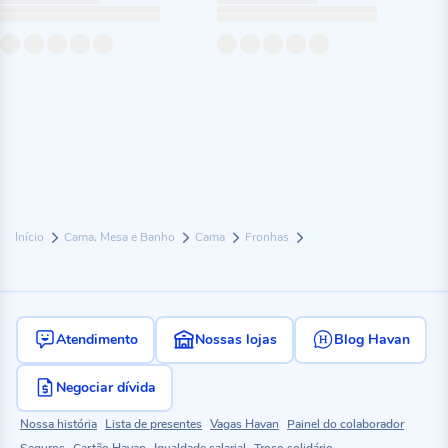
Início
Cama, Mesa e Banho
Cama
Fronhas
Atendimento
Nossas lojas
Blog Havan
Negociar dívida
Nossa história
Lista de presentes
Vagas Havan
Painel do colaborador