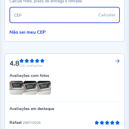
Calcule frete, prazo de entrega e retirada
Calcular
CEP
Não sei meu CEP
4.8
96%
(91)
avaliações
Avaliações com fotos
Avaliações em destaque
Rafael
29/07/2026
100%