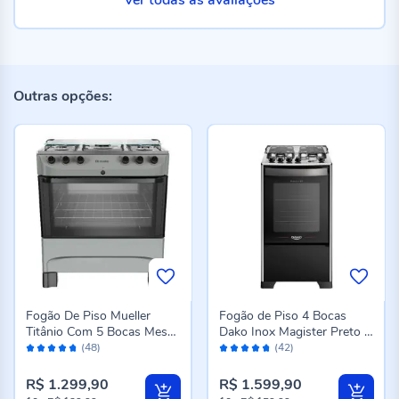
Ver todas as avaliações
Outras opções:
Fogão De Piso Mueller
Fogão de Piso 4 Bocas
Titânio Com 5 Bocas Mesa
Dako Inox Magister Preto -
Avaliação:
Avaliação:
Aço Inox Mfi5bb - Bivolt
Bivolt
(48)
(42)
94%
94%
R$ 1.299,90
R$ 1.599,90