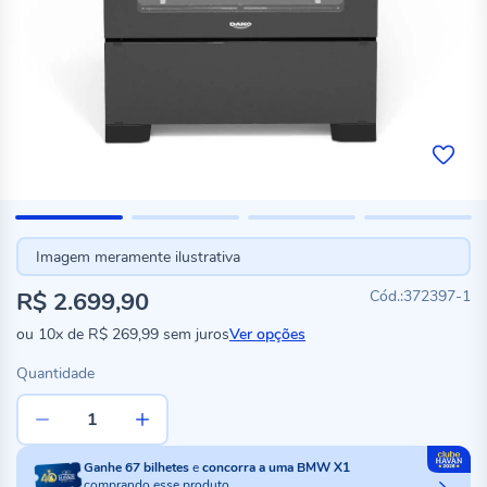
Imagem meramente ilustrativa
R$ 2.699,90
372397-1
ou
10x
de
R$ 269,99
sem juros
Ver opções
Quantidade
Ganhe
67
bilhetes
e
concorra a uma BMW X1
comprando esse produto