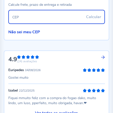
Calcule frete, prazo de entrega e retirada
Calcular
CEP
Não sei meu CEP
4.9
98%
(24)
avaliações
Euripedes
04/08/2026
100%
Gostei muito
Izabel
22/12/2025
100%
Fiquei mmuito feliz com a compra do fogao dako, muito
lindo, um luso, pperfeito, muito obrigada, havan.❤