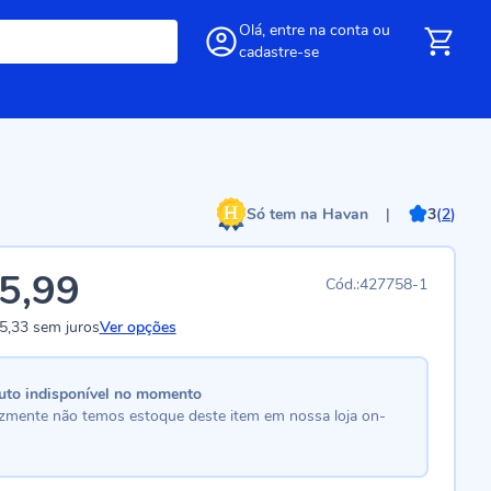
Olá,
entre
na conta
ou
cadastre-se
Só tem na Havan
|
3
(
2
)
5,99
427758-1
5,33
sem juros
Ver opções
uto indisponível no momento
lizmente não temos estoque deste item em nossa loja on-