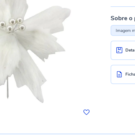
Sobre o
Imagem me
Deta
Fich