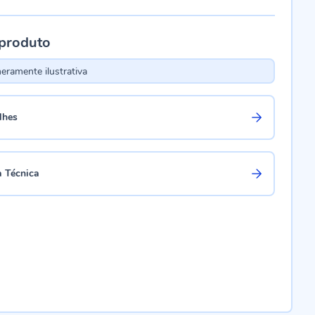
 produto
ramente ilustrativa
lhes
a Técnica