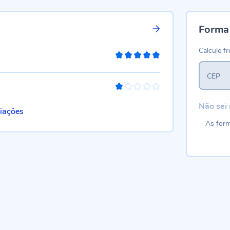
Forma
Calcule fr
100%
CEP
20%
Não sei
liações
As form