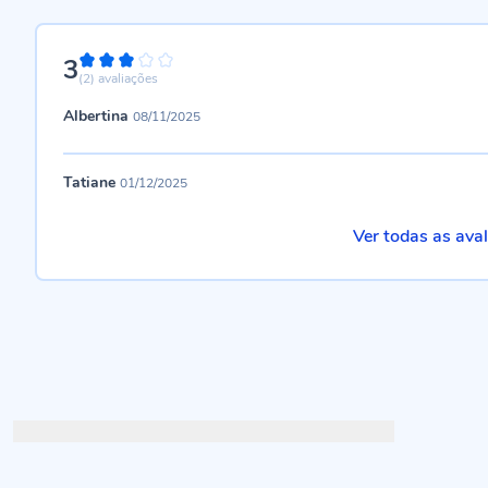
3
60%
(2)
avaliações
Albertina
08/11/2025
Tatiane
01/12/2025
Ver todas as ava