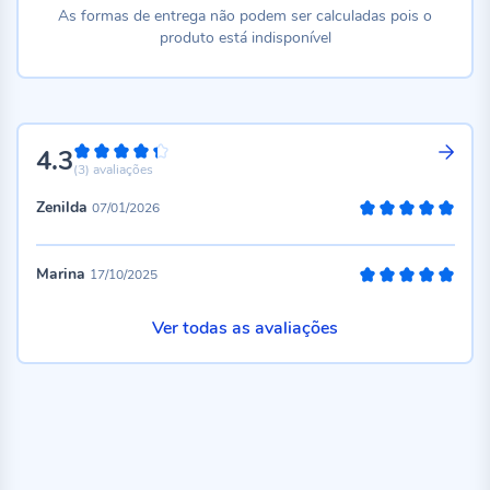
As formas de entrega não podem ser calculadas pois o
produto está indisponível
4.3
86%
(3)
avaliações
Zenilda
07/01/2026
100%
Marina
17/10/2025
100%
Ver todas as avaliações