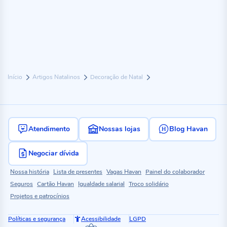
Início
Artigos Natalinos
Decoração de Natal
Atendimento
Nossas lojas
Blog Havan
Negociar dívida
Nossa história
Lista de presentes
Vagas Havan
Painel do colaborador
Seguros
Cartão Havan
Igualdade salarial
Troco solidário
Projetos e patrocínios
Políticas e segurança
Acessibilidade
LGPD