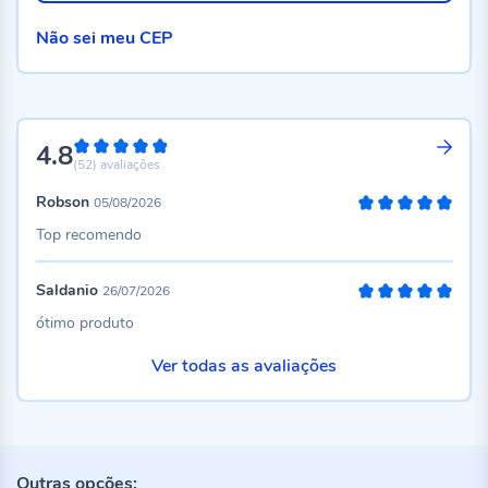
Não sei meu CEP
4.8
96%
(52)
avaliações
Robson
05/08/2026
100%
Top recomendo
Saldanio
26/07/2026
100%
ótimo produto
Ver todas as avaliações
Outras opções: