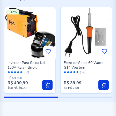
-17%
Inversor Para Solda Ksi
Ferro de Solda 60 Watts
130A Kala - Bivolt
G14 Western
Avaliação:
Avaliação:
(67)
(37)
96%
92%
R$ 599,90
R$ 499,90
R$ 39,99
Preço
10x
R$ 49,99
5x
R$ 7,99
especial