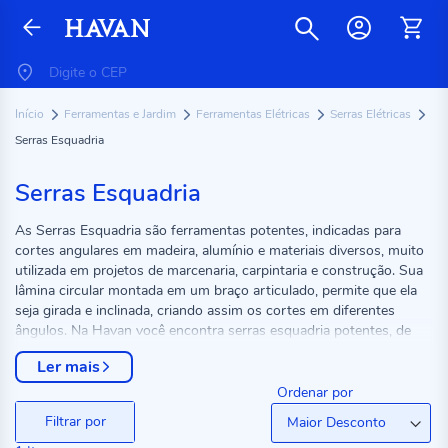
Início
Ferramentas e Jardim
Ferramentas Elétricas
Serras Elétricas
Serras Esquadria
Serras Esquadria
As Serras Esquadria são ferramentas potentes, indicadas para
cortes angulares em madeira, alumínio e materiais diversos, muito
utilizada em projetos de marcenaria, carpintaria e construção. Sua
lâmina circular montada em um braço articulado, permite que ela
seja girada e inclinada, criando assim os cortes em diferentes
ângulos. Na Havan você encontra serras esquadria potentes, de
fácil utilização e seguras. Confira aqui os modelos disponíveis e
Ler mais
escolha a sua.
Ordenar por
Filtrar por