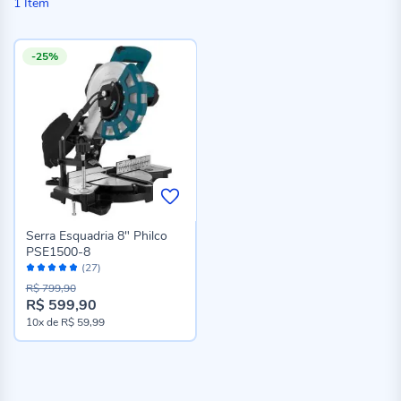
1
Item
-25%
Serra Esquadria 8" Philco
PSE1500-8
Avaliação:
(27)
96%
R$ 799,90
R$ 599,90
10x
de
R$ 59,99