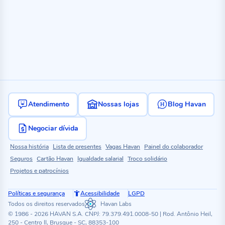
Atendimento
Nossas lojas
Blog Havan
Negociar dívida
Nossa história
Lista de presentes
Vagas Havan
Painel do colaborador
Seguros
Cartão Havan
Igualdade salarial
Troco solidário
Projetos e patrocínios
Políticas e segurança
Acessibilidade
LGPD
Todos os direitos reservados
Havan Labs
© 1986 - 2026 HAVAN S.A. CNPJ: 79.379.491.0008-50 | Rod. Antônio Heil,
250 - Centro II, Brusque - SC, 88353-100