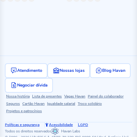
Atendimento
Nossas lojas
Blog Havan
Negociar dívida
Nossa história
Lista de presentes
Vagas Havan
Painel do colaborador
Seguros
Cartão Havan
Igualdade salarial
Troco solidário
Projetos e patrocínios
Políticas e segurança
Acessibilidade
LGPD
Todos os direitos reservados
Havan Labs