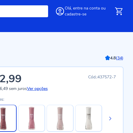
Olá,
entre
na conta
ou
cadastre-se
4.8
(
34
)
2,99
437572-7
6,49
sem juros
Ver opções
es: