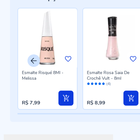
us
Esmalte Risqué 8Ml -
Esmalte Rosa Saia De
aisy
Melissa
Crochê Vult - 8ml
Avaliação:
(4)
96%
R$ 7,99
R$ 8,99