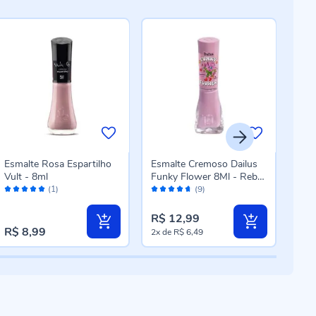
Esmalte Rosa Espartilho
Esmalte Cremoso Dailus
Esm
Vult - 8ml
Funky Flower 8Ml - Rebel
Funk
Avaliação:
Avaliação:
Aval
Rose
Twi
(1)
(9)
100%
92%
92
R$ 12,99
R$ 
R$ 8,99
2x
de
R$ 6,49
2x
d