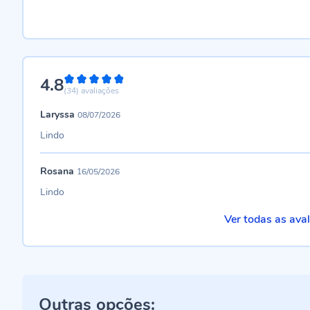
4.8
96%
(34)
avaliações
Laryssa
08/07/2026
Lindo
Rosana
16/05/2026
Lindo
Ver todas as ava
Outras opções: