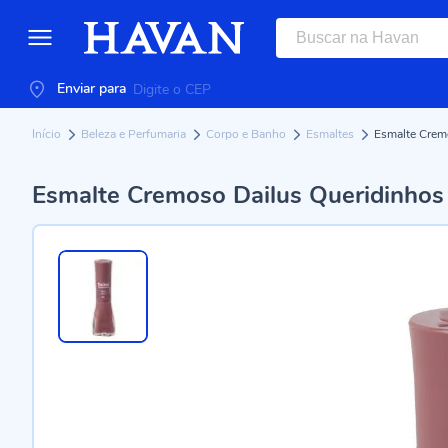
Enviar para
Início
Beleza e Perfumaria
Corpo e Banho
Esmaltes
Esmalte Cremo
Esmalte Cremoso Dailus Queridinhos 