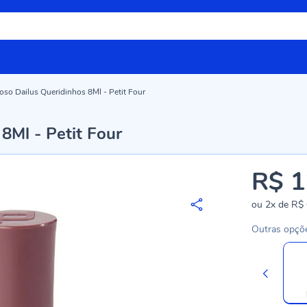
so Dailus Queridinhos 8Ml - Petit Four
8Ml - Petit Four
R$ 1
ou
2x
de
R$ 
Outras opçõ