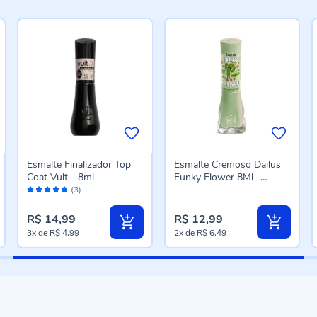
Esmalte Finalizador Top
Esmalte Cremoso Dailus
Coat Vult - 8ml
Funky Flower 8Ml -
Avaliação:
Cranky Cactus
(3)
94%
R$ 14,99
R$ 12,99
3x
de
R$ 4,99
2x
de
R$ 6,49