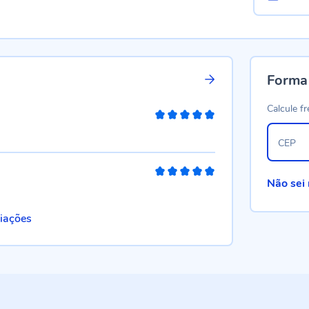
Forma
Calcule fr
100%
CEP
100%
Não sei
liações