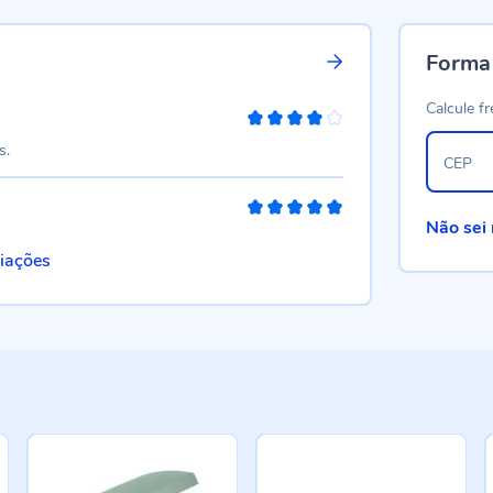
Forma
Calcule fr
80%
s.
CEP
100%
Não sei
liações