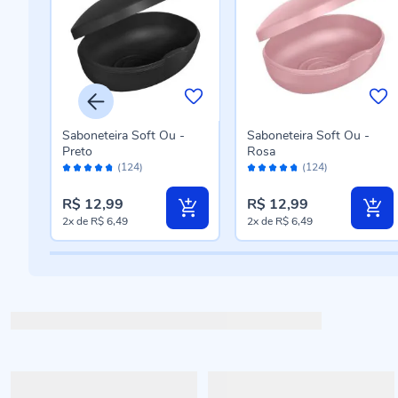
bo
Saboneteira Soft Ou -
Saboneteira Soft Ou -
Preto
Rosa
Avaliação:
Avaliação:
(124)
(124)
94%
94%
R$ 12,99
R$ 12,99
2x
de
R$ 6,49
2x
de
R$ 6,49