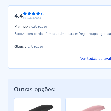
4.4
88%
(8)
avaliações
Marinubia
02/08/2026
Escova com cordas firmes . ótima para esfregar roupas grossa
Glaucia
07/08/2026
Ver todas as ava
Outras opções: