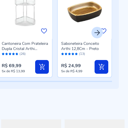
Cantoneira Com Prateleira
Saboneteira Conceito
Sabo
Dupla Cristal Arthi
Arthi 12,8Cm - Preto
Arth
Avaliação:
Avaliação:
Aval
24,5Cm - Transparente
(26)
(13)
94%
96%
98
R$ 69,99
R$ 24,99
R$ 
5x
de
R$ 13,99
5x
de
R$ 4,99
5x
d