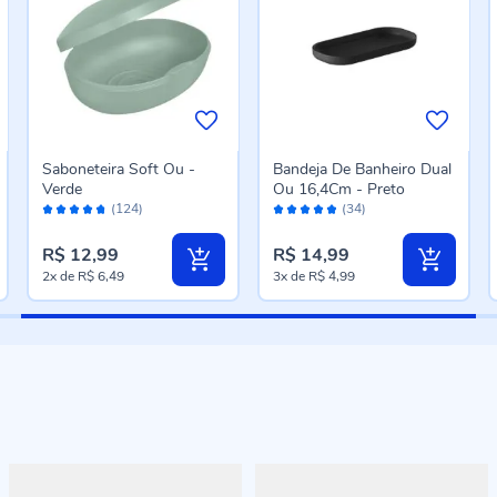
Saboneteira Soft Ou -
Bandeja De Banheiro Dual
Verde
Ou 16,4Cm - Preto
Avaliação:
Avaliação:
(124)
(34)
94%
96%
R$ 12,99
R$ 14,99
2x
de
R$ 6,49
3x
de
R$ 4,99