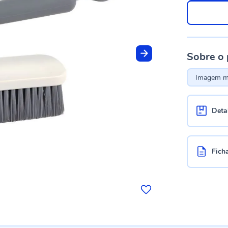
Sobre o
Imagem me
Deta
Fich