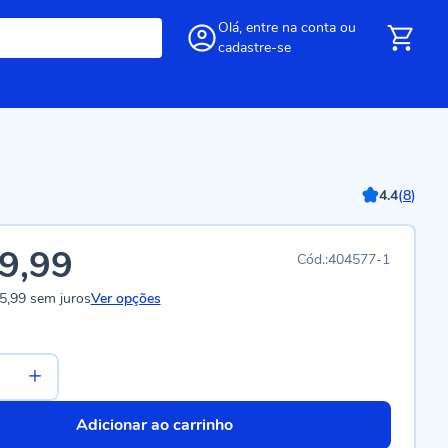
Olá,
entre
na conta
ou
cadastre-se
4.4
(
8
)
9,99
404577-1
5,99
sem juros
Ver opções
Adicionar ao carrinho