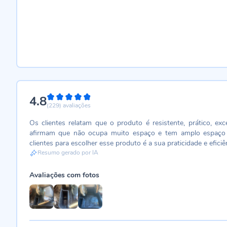
4.8
96%
(229)
avaliações
Os clientes relatam que o produto é resistente, prático, exc
afirmam que não ocupa muito espaço e tem amplo espaço p
clientes para escolher esse produto é a sua praticidade e efici
Resumo gerado por IA
Avaliações com fotos