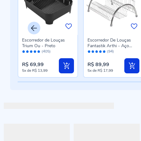
Escorredor de Louças
Escorredor De Louças
Trium Ou - Preto
Fantastik Arthi - Aço
Avaliação:
Avaliação:
Preto
Cromado
(405)
(94)
98%
96%
R$ 69,99
R$ 89,99
5x
de
R$ 13,99
5x
de
R$ 17,99