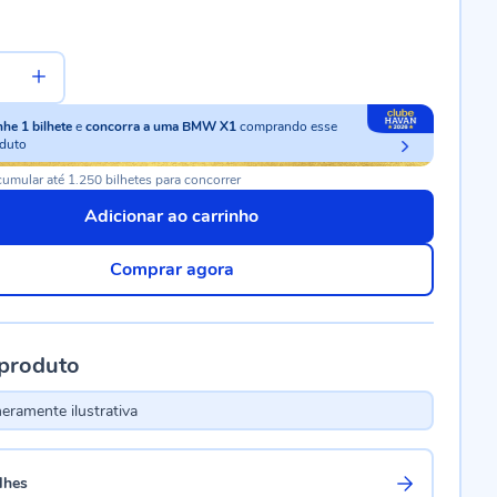
nhe
1
bilhete
e
concorra a uma BMW X1
comprando esse
duto
umular até 1.250 bilhetes para concorrer
Adicionar ao carrinho
Comprar agora
 produto
ramente ilustrativa
lhes