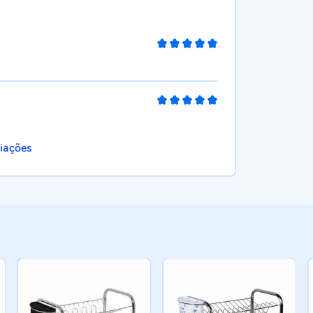
100%
100%
liações