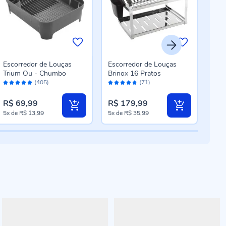
Escorredor de Louças
Escorredor de Louças
Esc
Trium Ou - Chumbo
Brinox 16 Pratos
Tape
Avaliação:
Avaliação:
Aval
(405)
(71)
98%
92%
92
R$ 69,99
R$ 179,99
R$ 
5x
de
R$ 13,99
5x
de
R$ 35,99
5x
d