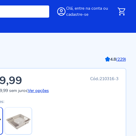
Olá,
entre
na conta
ou
cadastre-se
4.8
(
229
)
9,99
210316-3
9,99
sem juros
Ver opções
es: