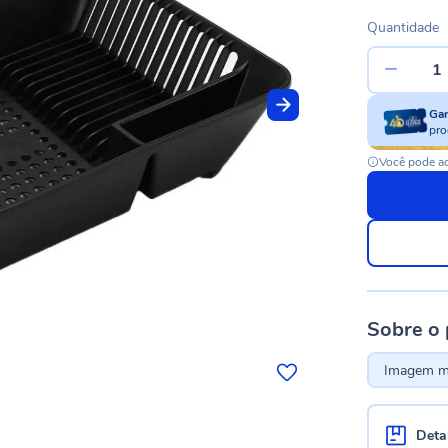
Quantidade
Ga
pro
Você pode ac
Sobre o
Imagem me
Deta