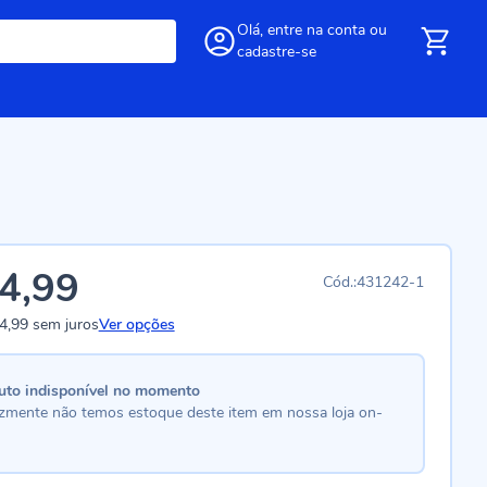
Olá,
entre
na conta
ou
cadastre-se
4,99
431242-1
4,99
sem juros
Ver opções
uto indisponível no momento
lizmente não temos estoque deste item em nossa loja on-