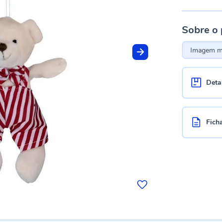
Sobre o
Imagem me
Deta
Fich