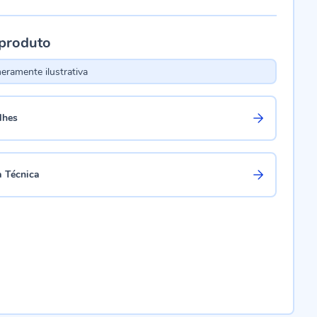
 produto
ramente ilustrativa
lhes
a Técnica