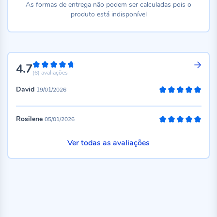
As formas de entrega não podem ser calculadas pois o
produto está indisponível
4.7
94%
(6)
avaliações
David
19/01/2026
100%
Rosilene
05/01/2026
100%
Ver todas as avaliações