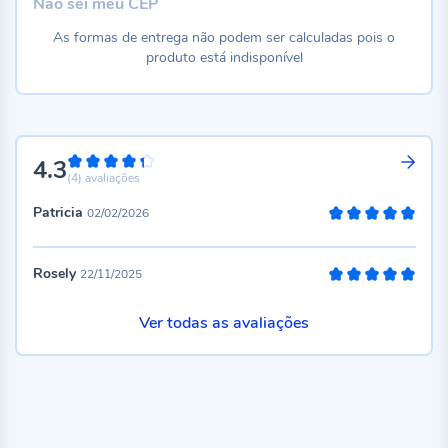
Não sei meu CEP
As formas de entrega não podem ser calculadas pois o
produto está indisponível
4.3
86%
(4)
avaliações
Patricia
02/02/2026
100%
Rosely
22/11/2025
100%
Ver todas as avaliações