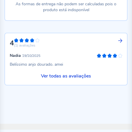
As formas de entrega não podem ser calculadas pois o
produto está indisponível
4
80%
(1)
avaliações
Nadia
19/10/2025
80%
Belíssimo anjo dourado. amei
Ver todas as avaliações