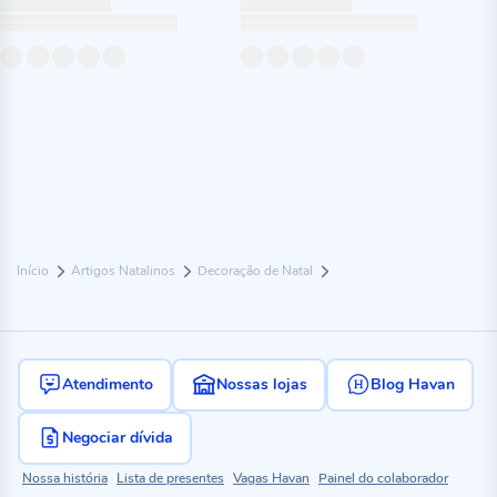
Início
Artigos Natalinos
Decoração de Natal
Atendimento
Nossas lojas
Blog Havan
Negociar dívida
Nossa história
Lista de presentes
Vagas Havan
Painel do colaborador