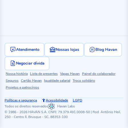
Atendimento
Nossas lojas
Blog Havan
Negociar dívida
Nossa história
Lista de presentes
Vagas Havan
Painel do colaborador
Seguros
Cartão Havan
Igualdade salarial
Troco solidário
Projetos e patrocínios
Políticas e segurança
Acessibilidade
LGPD
Todos os direitos reservados
Havan Labs
© 1986 - 2026 HAVAN S.A. CNPJ: 79.379.491.0008-50 | Rod. Antônio Heil,
250 - Centro II, Brusque - SC, 88353-100