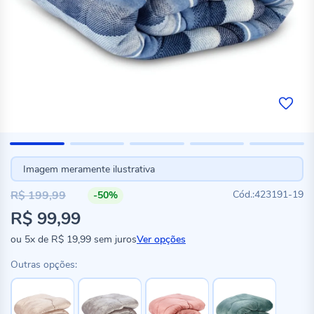
Imagem meramente ilustrativa
R$ 199,99
423191-19
-50%
Preço
R$ 99,99
especial
ou
5x
de
R$ 19,99
sem juros
Ver opções
Outras opções: