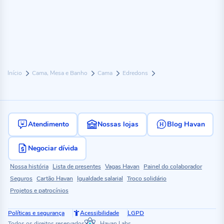
Início
Cama, Mesa e Banho
Cama
Edredons
Atendimento
Nossas lojas
Blog Havan
Negociar dívida
Nossa história
Lista de presentes
Vagas Havan
Painel do colaborador
Seguros
Cartão Havan
Igualdade salarial
Troco solidário
Projetos e patrocínios
Políticas e segurança
Acessibilidade
LGPD
Todos os direitos reservados
Havan Labs