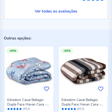
100%
Ver todas as avaliações
Outras opções:
-44%
-44%
Edredom Casal Bellagio
Edredom Casal Bellagio
Dupla Face Havan Casa -
Dupla Face Havan Casa -
Avaliação:
Avaliação:
Jade Floral Azul
Caio Geo Azul
(913)
(913)