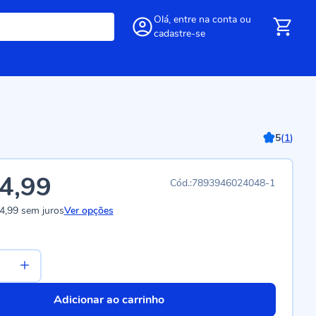
Olá,
entre
na conta
ou
cadastre-se
5
(
1
)
4,99
7893946024048-1
4,99
sem juros
Ver opções
Adicionar ao carrinho