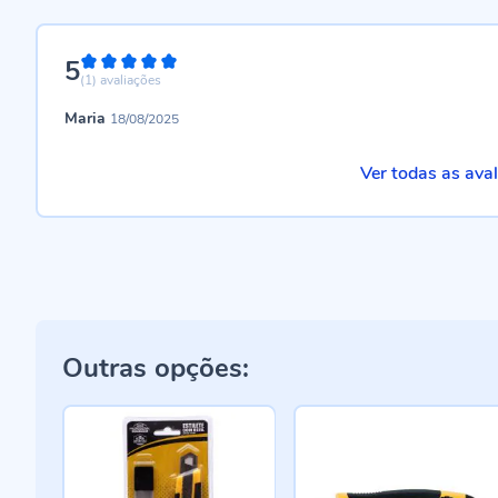
5
100%
(1)
avaliações
Maria
18/08/2025
Ver todas as ava
Outras opções: