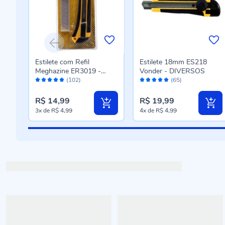
Estilete com Refil
Estilete 18mm ES218
Meghazine ER3019 -
Vonder - DIVERSOS
Avaliação:
Avaliação:
DIVERSOS
(102)
(65)
96%
98%
R$ 14,99
R$ 19,99
3x
de
R$ 4,99
4x
de
R$ 4,99