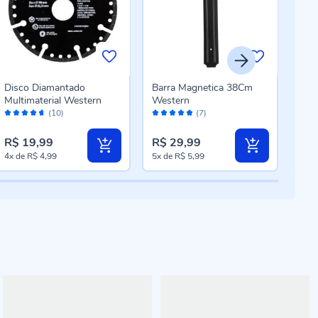
Disco Diamantado
Barra Magnetica 38Cm
Esti
Multimaterial Western
Western
Too
Avaliação:
Avaliação:
Aval
(10)
(7)
92%
98%
98
R$ 19,99
R$ 29,99
R$ 
4x
de
R$ 4,99
5x
de
R$ 5,99
2x
d