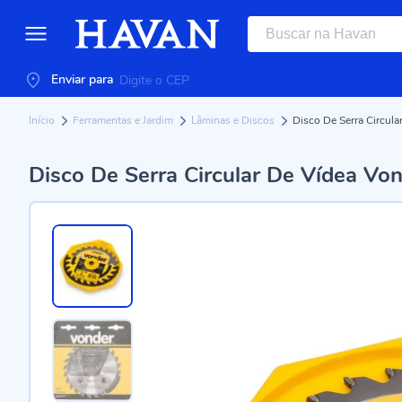
Enviar para
Início
Ferramentas e Jardim
Lâminas e Discos
Disco De Serra Circu
Disco De Serra Circular De Vídea V