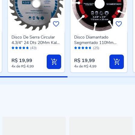
Disco De Serra Circular
Disco Diamantado
4.3/4" 24 Dts 20Mm Kala
Segmentado 110Mm
Avaliação:
Avaliação:
- Aço
Worker - 139521
(43)
(25)
94%
92%
R$ 19,99
R$ 19,99
4x
de
R$ 4,99
4x
de
R$ 4,99