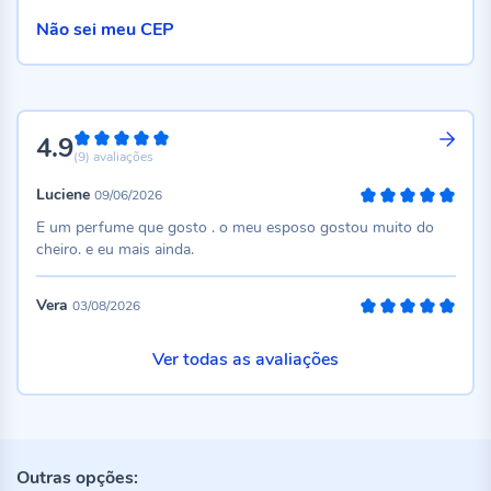
Não sei meu CEP
4.9
98%
(9)
avaliações
Luciene
09/06/2026
100%
E um perfume que gosto . o meu esposo gostou muito do
cheiro. e eu mais ainda.
Vera
03/08/2026
100%
Ver todas as avaliações
Outras opções: