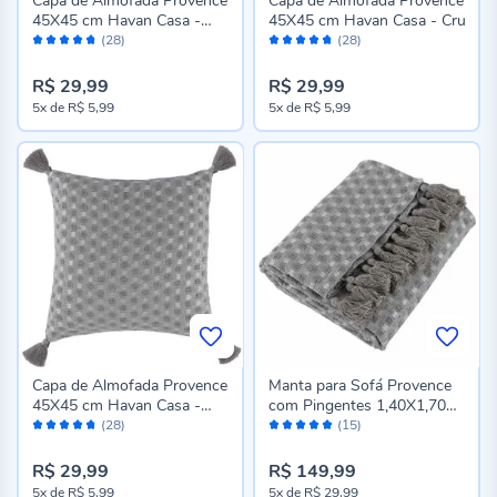
Capa de Almofada Provence
Capa de Almofada Provence
45X45 cm Havan Casa -
45X45 cm Havan Casa - Cru
Avaliação:
Avaliação:
Nude
(28)
(28)
94%
94%
R$ 29,99
R$ 29,99
5x
de
R$ 5,99
5x
de
R$ 5,99
Capa de Almofada Provence
Manta para Sofá Provence
45X45 cm Havan Casa -
com Pingentes 1,40X1,70M
Avaliação:
Avaliação:
Cinza
Havan Casa - Cinza
(28)
(15)
94%
98%
R$ 29,99
R$ 149,99
5x
de
R$ 5,99
5x
de
R$ 29,99