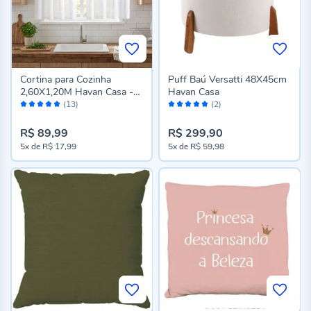
Cortina para Cozinha
Puff Baú Versatti 48X45cm
2,60X1,20M Havan Casa -
Havan Casa
Avaliação:
Avaliação:
Linho
(13)
(2)
96%
100%
R$ 89,99
R$ 299,90
5x
de
R$ 17,99
5x
de
R$ 59,98