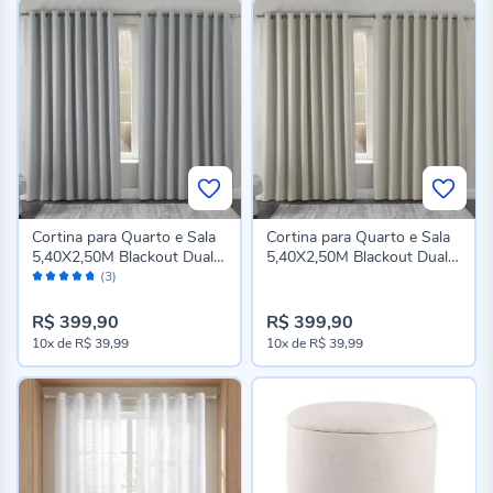
Cortina para Quarto e Sala
Cortina para Quarto e Sala
5,40X2,50M Blackout Dual
5,40X2,50M Blackout Dual
Avaliação:
Block Havan Casa - Cinza
Block Havan Casa - Bege
(3)
94%
R$ 399,90
R$ 399,90
10x
de
R$ 39,99
10x
de
R$ 39,99