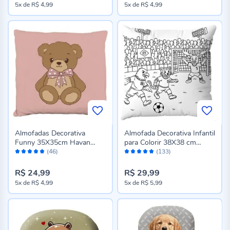
5x
de
R$ 4,99
5x
de
R$ 4,99
Almofadas Decorativa
Almofada Decorativa Infantil
Funny 35X35cm Havan
para Colorir 38X38 cm
Avaliação:
Avaliação:
Baby - Urso Rosa
Havan Casa - Copa 2026
(46)
(133)
98%
96%
R$ 24,99
R$ 29,99
5x
de
R$ 4,99
5x
de
R$ 5,99