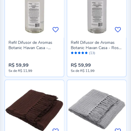
Refil Difusor de Aromas
Refil Difusor de Aromas
Botanic Havan Casa -
Botanic Havan Casa - Rosas
Avaliação:
Lavanda
e Peônia
(13)
96%
R$ 59,99
R$ 59,99
5x
de
R$ 11,99
5x
de
R$ 11,99