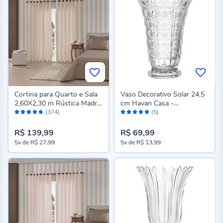
Cortina para Quarto e Sala
Vaso Decorativo Solar 24,5
2,60X2,30 m Rústica Madri
cm Havan Casa -
Avaliação:
Avaliação:
Havan Casa - Areia
Transparente
(374)
(5)
94%
96%
R$ 139,99
R$ 69,99
5x
de
R$ 27,99
5x
de
R$ 13,99