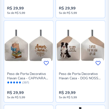
R$ 29,99
R$ 29,99
5x
de
R$ 5,99
5x
de
R$ 5,99
Peso de Porta Decorativo
Peso de Porta Decorativo
Havan Casa - CAPIVARA
Havan Casa - DOG NOSSO
Avaliação:
HOME
LAR
(397)
96%
R$ 29,99
R$ 29,99
5x
de
R$ 5,99
5x
de
R$ 5,99