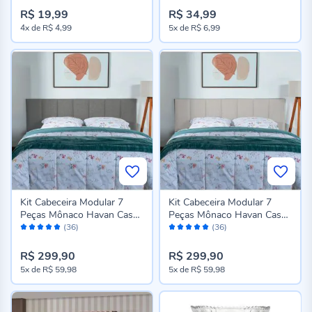
R$ 19,99
R$ 34,99
4x
de
R$ 4,99
5x
de
R$ 6,99
Kit Cabeceira Modular 7
Kit Cabeceira Modular 7
Peças Mônaco Havan Casa
Peças Mônaco Havan Casa
Avaliação:
Avaliação:
- Cinza
- Bege
(36)
(36)
98%
98%
R$ 299,90
R$ 299,90
5x
de
R$ 59,98
5x
de
R$ 59,98