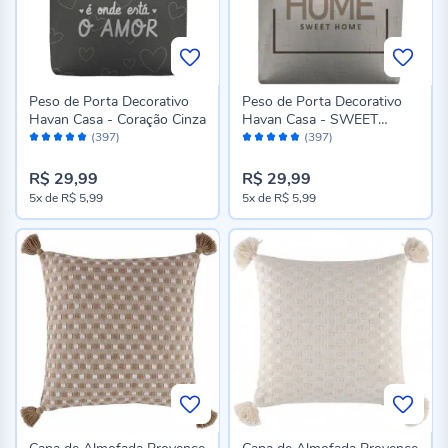
Peso de Porta Decorativo
Peso de Porta Decorativo
Havan Casa - Coração Cinza
Havan Casa - SWEET
Avaliação:
Avaliação:
HOME MARROM
(397)
(397)
96%
96%
R$ 29,99
R$ 29,99
5x
de
R$ 5,99
5x
de
R$ 5,99