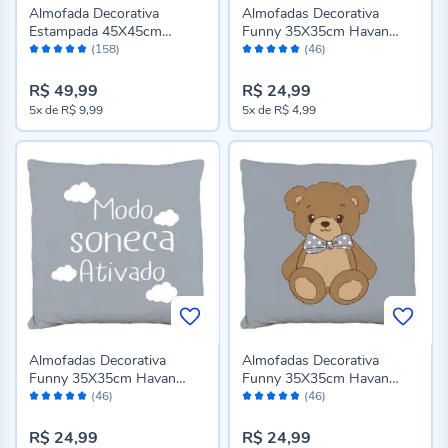
Almofada Decorativa
Almofadas Decorativa
Estampada 45X45cm
Funny 35X35cm Havan
Avaliação:
Avaliação:
Naturalle Havan Casa -
Baby - Princesa Rosa
(158)
(46)
96%
98%
VERDE 2026
R$ 49,99
R$ 24,99
5x
de
R$ 9,99
5x
de
R$ 4,99
Almofadas Decorativa
Almofadas Decorativa
Funny 35X35cm Havan
Funny 35X35cm Havan
Avaliação:
Avaliação:
Baby - Soneca Azul
Baby - Urso Azul
(46)
(46)
98%
98%
R$ 24,99
R$ 24,99