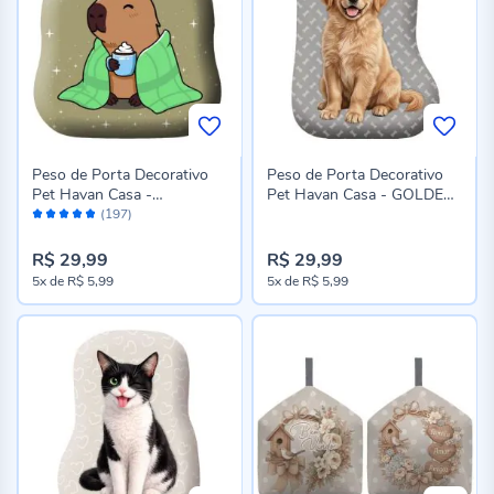
Peso de Porta Decorativo
Peso de Porta Decorativo
Pet Havan Casa -
Pet Havan Casa - GOLDEN
Avaliação:
CAPIVARA INVERNO
2
(197)
96%
R$ 29,99
R$ 29,99
5x
de
R$ 5,99
5x
de
R$ 5,99