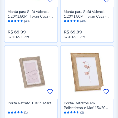
Manta para Sofá Valencia
Manta para Sofá Valencia
1,20X1,50M Havan Casa -
1,20X1,50M Havan Casa -
Avaliação:
Avaliação:
Marrom
Cinza
(48)
(48)
98%
98%
R$ 69,99
R$ 69,99
5x
de
R$ 13,99
5x
de
R$ 13,99
Porta Retrato 10X15 Mart
Porta-Retratos em
Poliestireno e Mdf 15X20
Avaliação:
Avaliação:
Marrom Mart - MART
(1)
(2)
100%
90%
MARROM 15X20