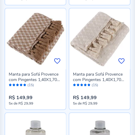
Manta para Sofá Provence
Manta para Sofá Provence
com Pingentes 1,40X1,70M
com Pingentes 1,40X1,70M
Avaliação:
Avaliação:
Havan Casa - Nude
Havan Casa - Cru
(15)
(15)
98%
98%
R$ 149,99
R$ 149,99
5x
de
R$ 29,99
5x
de
R$ 29,99