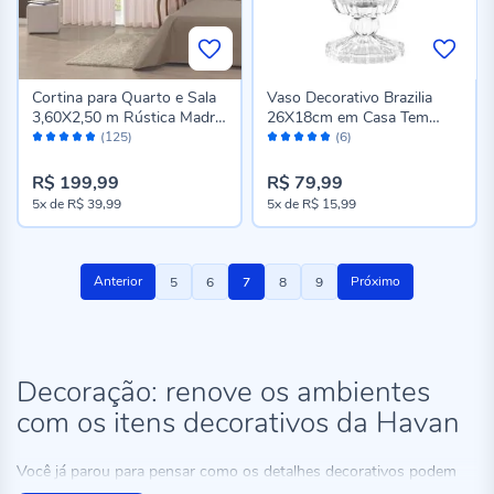
Cortina para Quarto e Sala
Vaso Decorativo Brazilia
3,60X2,50 m Rústica Madri
26X18cm em Casa Tem
Avaliação:
Avaliação:
Havan Casa - AREIA
Glass - Inga
(125)
(6)
96%
96%
R$ 199,99
R$ 79,99
5x
de
R$ 39,99
5x
de
R$ 15,99
Página
Página
Página
Você
Página
Página
Anterior
Próximo
5
6
7
8
9
esta
lendo
a
Decoração: renove os ambientes
com os itens decorativos da Havan
pagina
Você já parou para pensar como os detalhes decorativos podem
transformar completamente a sua casa? Sabemos que, muitas