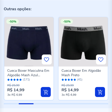
Outras opções:
-50%
-50%
Cueca Boxer Masculina Em
Cueca Boxer Em Algodão
Algodão Mash Azul
Mash Preto
Avaliação:
Avaliação:
Marinho
(171)
(41)
98%
96%
R$ 29,99
R$ 29,99
R$ 14,99
R$ 14,99
3x
R$ 4,99
3x
R$ 4,99