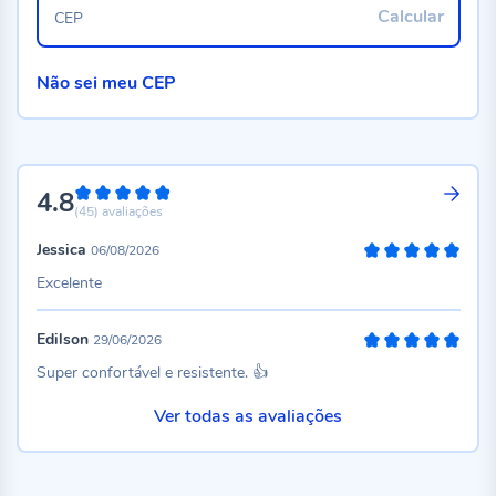
Calcular
CEP
Não sei meu CEP
4.8
96%
(45)
avaliações
Jessica
06/08/2026
100%
Excelente
Edilson
29/06/2026
100%
Super confortável e resistente. 👍
Ver todas as avaliações