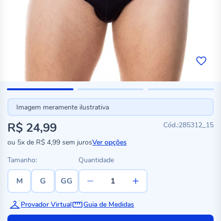
Imagem meramente ilustrativa
R$ 24,99
285312_15
ou
5x
de
R$ 4,99
sem juros
Ver opções
Tamanho:
Quantidade
M
G
GG
Provador Virtual
Guia de Medidas