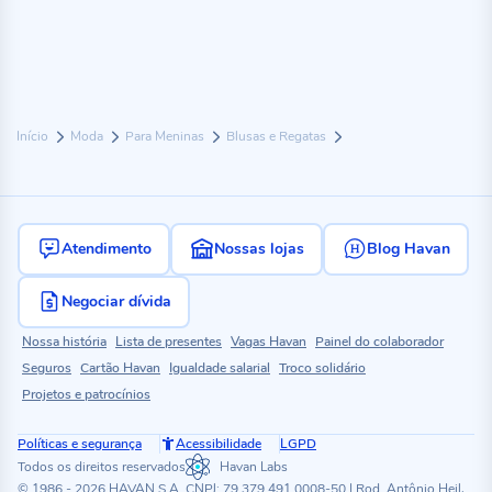
Início
Moda
Para Meninas
Blusas e Regatas
Atendimento
Nossas lojas
Blog Havan
Negociar dívida
Nossa história
Lista de presentes
Vagas Havan
Painel do colaborador
Seguros
Cartão Havan
Igualdade salarial
Troco solidário
Projetos e patrocínios
Políticas e segurança
Acessibilidade
LGPD
Todos os direitos reservados
Havan Labs
© 1986 - 2026 HAVAN S.A. CNPJ: 79.379.491.0008-50 | Rod. Antônio Heil,