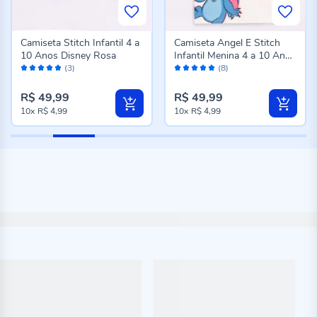
Camiseta Stitch Infantil 4 a
Camiseta Angel E Stitch
10 Anos Disney Rosa
Infantil Menina 4 a 10 Anos
Avaliação:
Avaliação:
Disney Natural
(3)
(8)
100%
98%
R$ 49,99
R$ 49,99
10x
R$ 4,99
10x
R$ 4,99