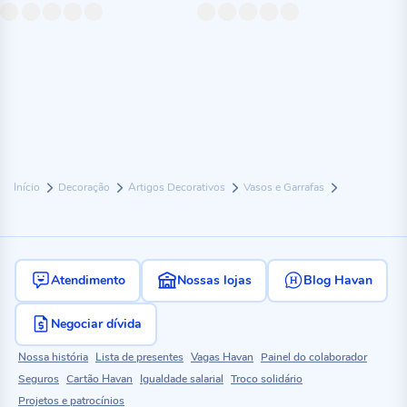
Início
Decoração
Artigos Decorativos
Vasos e Garrafas
Atendimento
Nossas lojas
Blog Havan
Negociar dívida
Nossa história
Lista de presentes
Vagas Havan
Painel do colaborador
Seguros
Cartão Havan
Igualdade salarial
Troco solidário
Projetos e patrocínios