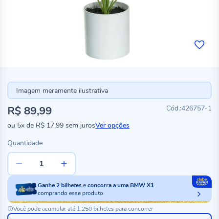
Imagem meramente ilustrativa
R$ 89,99
426757-1
ou
5x
de
R$ 17,99
sem juros
Ver opções
Quantidade
Ganhe
2
bilhetes
e
concorra a uma BMW X1
comprando esse produto
Você pode acumular até 1.250 bilhetes para concorrer