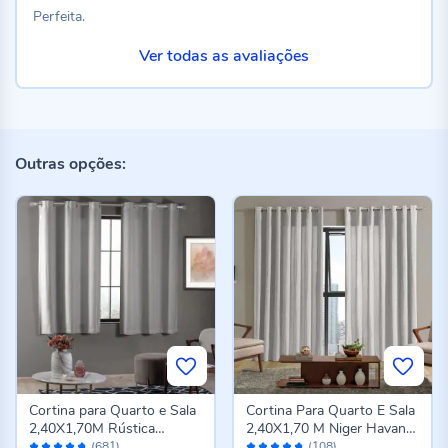
100%
Perfeita.
Ver todas as avaliações
Outras opções:
Cortina para Quarto e Sala
Cortina Para Quarto E Sala
2,40X1,70M Rústica
2,40X1,70 M Niger Havan
Avaliação:
Avaliação:
Veneza Havan Casa - Cinza
Casa - Branca
(681)
(108)