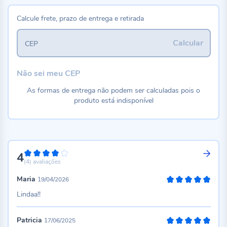
Calcule frete, prazo de entrega e retirada
Calcular
CEP
Não sei meu CEP
As formas de entrega não podem ser calculadas pois o
produto está indisponível
4
80%
(4)
avaliações
Maria
19/04/2026
100%
Lindaa!!
Patricia
17/06/2025