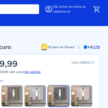
Olá,
entre
na conta
ou
cadastre-se
scuro
Só tem na Havan
|
4.8
(
278
)
9,99
428642-5
19,99
sem juros
Ver opções
es: