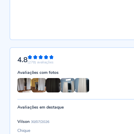
4.8
96%
(278)
avaliações
Avaliações com fotos
Avaliações em destaque
Vilson
30/07/2026
Chique