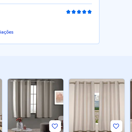
100%
liações