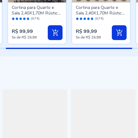
Cortina para Quarto e
Cortina para Quarto e
Sala 2,40X1,70M Rústica
Sala 2,40X1,70M Rústica
Avaliação:
Avaliação:
Veneza Havan Casa -
Veneza Havan Casa -
(674)
(674)
94%
94%
Sisal
Natural
R$ 99,99
R$ 99,99
5x
de
R$ 19,99
5x
de
R$ 19,99