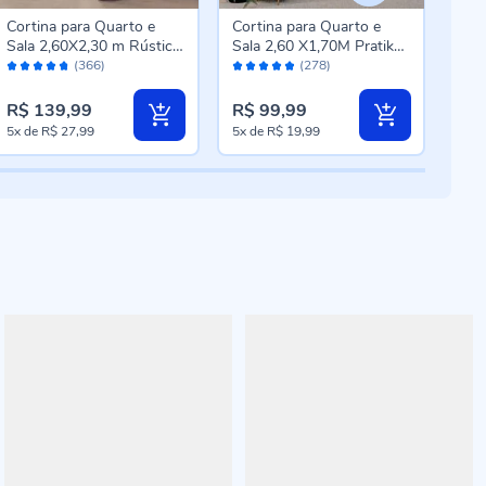
Cortina para Quarto e
Cortina para Quarto e
Cort
Sala 2,60X2,30 m Rústica
Sala 2,60 X1,70M Pratika
Qua
Avaliação:
Avaliação:
Aval
Madri Havan Casa - Cru
Bellini Havan Casa - Areia
com
(366)
(278)
94%
96%
94
Cas
R$ 3
R$ 139,99
R$ 99,99
R$ 
Pre
5x
de
R$ 27,99
5x
de
R$ 19,99
5x
d
esp