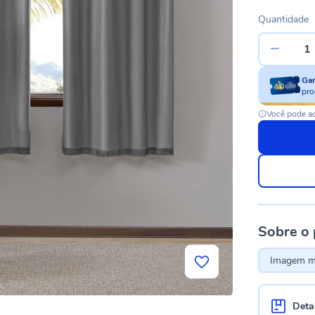
Quantidade
Ga
pro
Você pode ac
Sobre o
Imagem me
Deta