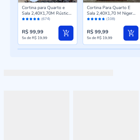
Cortina para Quarto e
Cortina Para Quarto E
ica
Sala 2,40X1,70M Rústica
Sala 2,40X1,70 M Niger
Avaliação:
Avaliação:
Veneza Havan Casa -
Havan Casa - Branca
(674)
(108)
94%
94%
Cinza Mescla
R$ 99,99
R$ 99,99
5x
de
R$ 19,99
5x
de
R$ 19,99