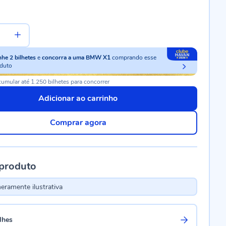
nhe
2
bilhetes
e
concorra a uma BMW X1
comprando esse
duto
umular até 1.250 bilhetes para concorrer
Adicionar ao carrinho
Comprar agora
 produto
ramente ilustrativa
lhes