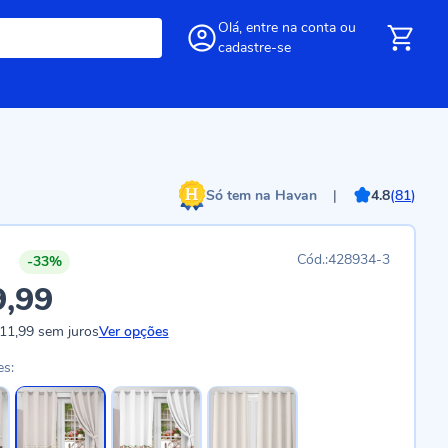
Olá,
entre
na conta
ou
cadastre-se
Só tem na Havan
|
4.8
(
81
)
428934-3
-33%
9,99
11,99
sem juros
Ver opções
es: