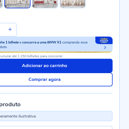
nhe
1
bilhete
e
concorra a uma BMW X1
comprando esse
duto
umular até 1.250 bilhetes para concorrer
Adicionar ao carrinho
Comprar agora
 produto
ramente ilustrativa