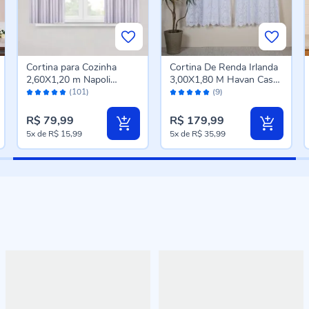
Cortina para Cozinha
Cortina De Renda Irlanda
2,60X1,20 m Napoli
3,00X1,80 M Havan Casa
Avaliação:
Avaliação:
Havan Casa - Branco
- Branca
(101)
(9)
96%
98%
R$ 79,99
R$ 179,99
5x
de
R$ 15,99
5x
de
R$ 35,99