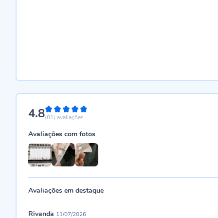
4.8
96%
(81)
avaliações
Avaliações com fotos
Avaliações em destaque
Rivanda
11/07/2026