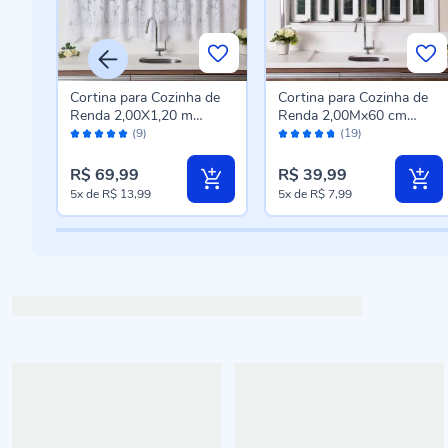
Cortina para Cozinha de
Cortina para Cozinha de
Renda 2,00X1,20 m
Renda 2,00Mx60 cm
Avaliação:
Avaliação:
Café
Havan Casa - Branco
Havan Casa - Tulipinhas
(9)
(19)
100%
94%
Branca
R$ 69,99
R$ 39,99
5x
de
R$ 13,99
5x
de
R$ 7,99