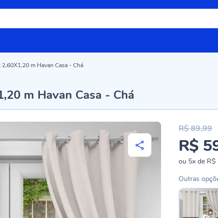
t 2,60X1,20 m Havan Casa - Chá
1,20 m Havan Casa - Chá
R$ 89,99
R$ 5
Preço
especial
ou
5x
de
R$ 
Outras opçõ