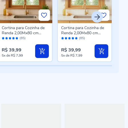
Cortina para Cozinha de
Cortina para Cozinha de
Cort
Renda 2,00Mx80 cm
Renda 2,00Mx80 cm
2,0
Avaliação:
Avaliação:
Aval
Siena Havan Casa -
Siena Havan Casa - Bege
Ren
(85)
(85)
96%
96%
98
Branca Costela De Adão
Costela De Adão
Pim
R$ 39,99
R$ 39,99
R$ 
5x
de
R$ 7,99
5x
de
R$ 7,99
5x
d