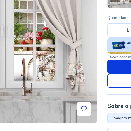
Quantidade
Ga
pro
Você pode ac
Sobre o
Imagem me