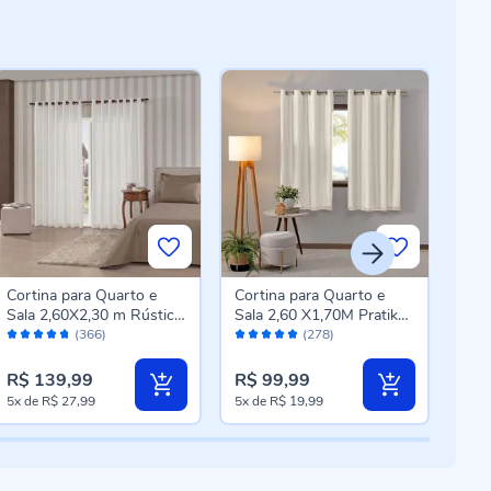
-4
Cortina para Quarto e
Cortina para Quarto e
Cort
Sala 2,60X2,30 m Rústica
Sala 2,60 X1,70M Pratika
Qua
Avaliação:
Avaliação:
Aval
Madri Havan Casa - Cru
Bellini Havan Casa - Areia
com
(366)
(278)
94%
96%
94
Cas
R$ 3
R$ 139,99
R$ 99,99
R$ 
Pre
5x
de
R$ 27,99
5x
de
R$ 19,99
5x
d
esp