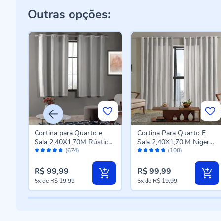
Outras opções:
Cortina para Quarto e
Cortina Para Quarto E
ica
Sala 2,40X1,70M Rústica
Sala 2,40X1,70 M Niger
Avaliação:
Avaliação:
Veneza Havan Casa -
Havan Casa - Branca
(674)
(108)
94%
94%
Cinza Mescla
R$ 99,99
R$ 99,99
5x
de
R$ 19,99
5x
de
R$ 19,99