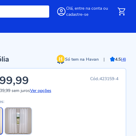
Olá,
entre
na conta
ou
cadastre-se
lia
Só tem na Havan
|
4.5
(
4
)
99,99
423159-4
39,99
sem juros
Ver opções
es: