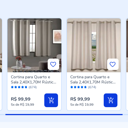
Cortina para Quarto e
Cortina para Quarto e
Sala 2,40X1,70M Rústica
Sala 2,40X1,70M Rústica
Avaliação:
Avaliação:
Veneza Havan Casa -
Veneza Havan Casa -
(674)
(674)
94%
94%
Sisal
Natural
R$ 99,99
R$ 99,99
5x
de
R$ 19,99
5x
de
R$ 19,99