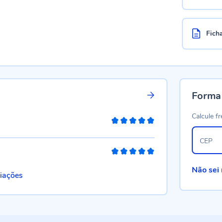
Fich
Forma
Calcule fr
100%
CEP
100%
Não sei
liações