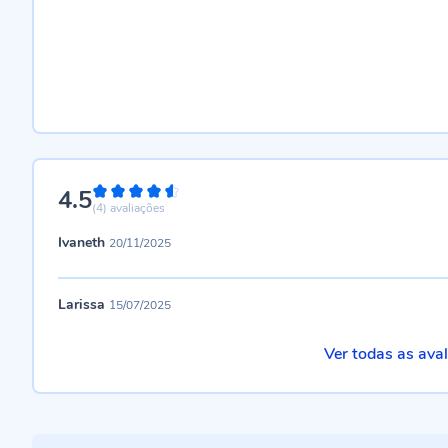
4.5
90%
(4)
avaliações
Ivaneth
20/11/2025
Larissa
15/07/2025
Ver todas as ava