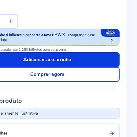
nhe
4
bilhetes
e
concorra a uma BMW X1
comprando esse
duto
umular até 1.250 bilhetes para concorrer
Adicionar ao carrinho
Comprar agora
 produto
ramente ilustrativa
lhes